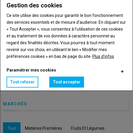
Gestion des cookies
Quels sont les abattoirs de boucherie récemment en
Ce site utilise des cookies pour garantir le bon fonctionnement
difficulté, en infographie
des services essentiels et de mesure d’audience. En cliquant sur
02 Mar 2026
« Tout Accepter », vous consentez à l’utilisation de ces cookies
La France a perdu un abattoir sur 5 depuis 2010. En s’appuyant
et au traitement de vos données à caractère personnel au
sur la presse locale, Les Marchés a tenté de dresser une carte
regard des finalités décrites. Vous pourrez à tout moment
des…
revenir sur vos choix, en utilisant le lien « Modifier mes
préférences cookies » en bas de page du site.
Plus d'infos
5 ans d’évolution d’achats de viande,
volaille et charcuterie en infographie
Paramétrer mes cookies
17 Sep 2025
Tout refuser
Tout accepter
Plus d'articles
INFOGRAPHIE
MARCHÉS
Tout
Matières Premières
Fruits Et Légumes