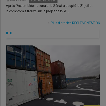
d’u
PORTAIL REUSSIR
Après l’Assemblée nationale, le Sénat a adopté le 21 juillet
2
Apr
le compromis trouvé sur le projet de loi d’…
afr
Plus d'articles
RÉGLEMENTATION
BIO