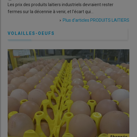
Les prix des produits laitiers industriels devraient rester
lég
fermes sur la décennie à venir, et l’écart qui…
Plus d'articles
PRODUITS LAITIERS
VOLAILLES-OEUFS