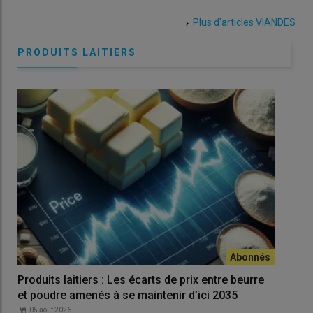
Plus d'articles
VIANDES
PRODUITS LAITIERS
Produits laitiers : Les écarts de prix entre beurre
Le 
et poudre amenés à se maintenir d’ici 2035
0
Le c
05 août 2026