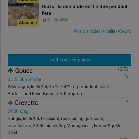
Œufs : la demande est limitée pendant
l'été
31 juillet 2026
Plus d'articles Volailles-Oeufs
Toutes vos cotations
+0,76
Gouda
Ga
%
3 325,00 €/tonne
1,89 €/
Allemagne, le 05/08, 45 % - 48 % mg , Süddeutschen
France,
Butter - und Käse-Börse e. V. Kempten
litres ,
=
Crevette
Œ
29,00 €/kg
15,00 
Rungis, le 06/08, Grossiste, rose, biologique, cuite,
Rungis,
aquaculture, 30-40 pièces/kg, Madagascar , FranceAgriMer -
colis d
RNM
V