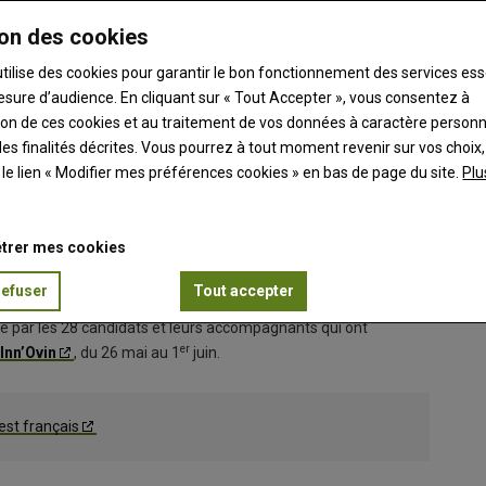
on des cookies
utilise des cookies pour garantir le bon fonctionnement des services ess
esure d’audience. En cliquant sur « Tout Accepter », vous consentez à
ation de ces cookies et au traitement de vos données à caractère person
es finalités décrites. Vous pourrez à tout moment revenir sur vos choix,
t le lien « Modifier mes préférences cookies » en bas de page du site.
Plu
Une des 
a France, l'Espagne, le Royaume-Uni, l'Irlande, la Belgique,
© B. Mo
e Canada, le Chili, le Pérou et l'Argentine.
trer mes cookies
refuser
Tout accepter
agé par les 28 candidats et leurs accompagnants qui ont
er
Inn’Ovin
, du 26 mai au 1
juin.
est français