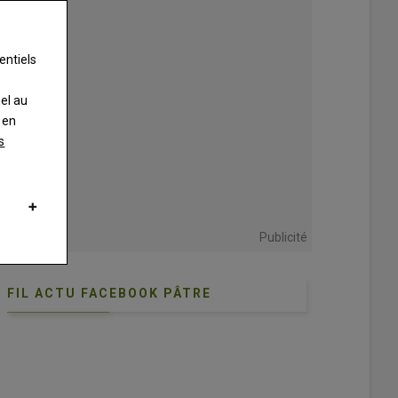
entiels
nel au
 en
s
candidates britanniques évalue l'état d'engraissement des agneaux, lors
rel
Publicité
FIL ACTU FACEBOOK PÂTRE