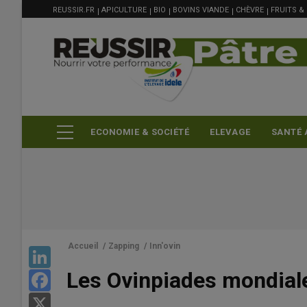
MENU
Aller
REUSSIR.FR
APICULTURE
BIO
BOVINS VIANDE
CHÈVRE
FRUITS &
FILIÈRE
au
contenu
principal
ECONOMIE & SOCIÉTÉ
ELEVAGE
SANTÉ 
Accueil
/
Zapping
/
Inn'ovin
LinkedIn
Les Ovinpiades mondiale
Facebook
X