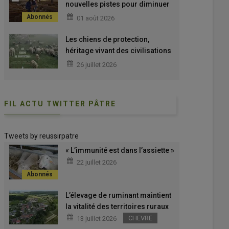
nouvelles pistes pour diminuer
l'impact environnemental de
01 août 2026
nos 250 lacaunes laitières en
sélection »
Les chiens de protection,
héritage vivant des civilisations
pastorales
26 juillet 2026
FIL ACTU TWITTER PÂTRE
Tweets by reussirpatre
« L’immunité est dans l’assiette »
22 juillet 2026
L’élevage de ruminant maintient
la vitalité des territoires ruraux
CHEVRE
13 juillet 2026