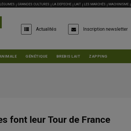
 LÉGUMES
GRANDES CULTURES
LA DEPECHE
LAIT
LES MARCHÉS
MACHINISME
USER
Actualités
Inscription newsletter
ACCOUNT
MENU
ANIMALE
GÉNÉTIQUE
BREBIS LAIT
ZAPPING
s font leur Tour de France