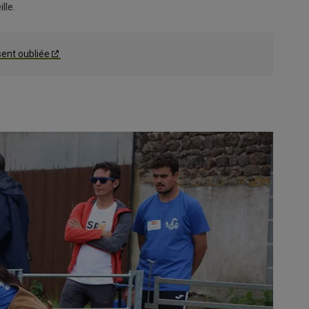
lle.
 sent oubliée