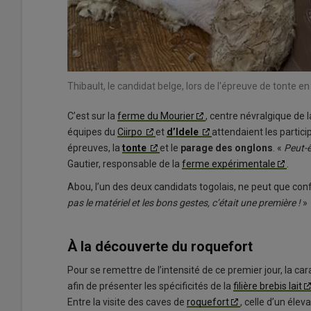
Thibault, le candidat belge, lors de l'épreuve de tonte e
C’est sur la
ferme du Mourier
, centre névralgique de 
équipes du
Ciirpo
et
d’Idele
attendaient les partic
épreuves, la
tonte
et le
parage des onglons
. «
Peut-ê
Gautier, responsable de la
ferme expérimentale
.
Abou, l’un des deux candidats togolais, ne peut que conf
pas le matériel et les bons gestes, c’était une première !
»
À la découverte du roquefort
Pour se remettre de l’intensité de ce premier jour, la c
afin de présenter les spécificités de la
filière brebis lait
Entre la visite des caves de
roquefort
, celle d’un éleva