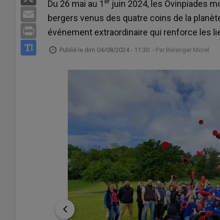
er
Du 26 mai au 1
juin 2024, les Ovinpiades m
Email
bergers venus des quatre coins de la planète
Print
événement extraordinaire qui renforce les li
Publié le
dim 04/08/2024 - 11:30
- Par
Bérenger Morel