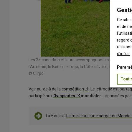
Gesti
Ce site 
et de m
l’utilis
regard d
utilisan
d'infos
hance
Les 28 candidats et leurs accompagnants représentaient l
l'Arménie, le Bénin, le Togo, la Côte-d'Ivoire, l'Australie, l
Paramé
© Ciirpo
Tout 
Voir au-delà de la
compétition
. Le leitmotiv est part
participé aux
Ovinpiades
mondiales
, organisées par
Lire aussi :
Le meilleur jeune berger du Monde 