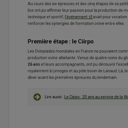
Au cours des six épreuves et des cinq étapes de ce peti
lice ont pu affirmer leur passion pour la production de
technique et sportif,
l’événement
avait pour vocation 
renforcer les synergies de formation ovine entre elles.
Première étape : le Ciirpo
Les Ovinpiades mondiales en France ne pouvaient comm
production ovine allaitante. Venus de quatre coins du gl
26 ans
et leurs accompagnants, ont pu découvrir l’excell
royalement à Limoges et au pôle bovin de Lanaud. Là, l
dîner avant les premières épreuves du lendemain.
Lire aussi :
Le Ciirpo : 20 ans au service de la fil