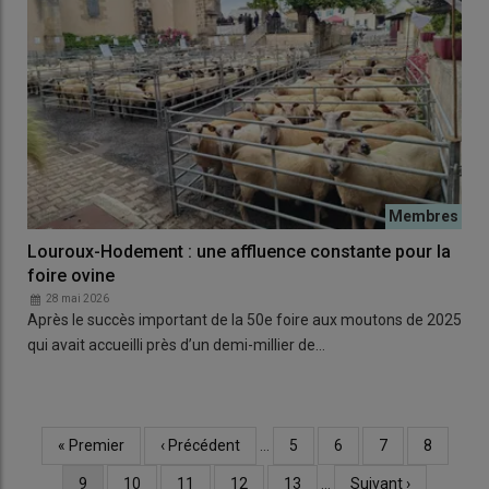
Louroux-Hodement : une affluence constante pour la
foire ovine
28 mai 2026
Après le succès important de la 50e foire aux moutons de 2025
qui avait accueilli près d’un demi-millier de…
Première
« Premier
Page
‹ Précédent
…
Page
5
Page
6
Page
7
Page
8
Pagination
page
précédente
Page
9
Page
10
Page
11
Page
12
Page
13
…
Page
Suivant ›