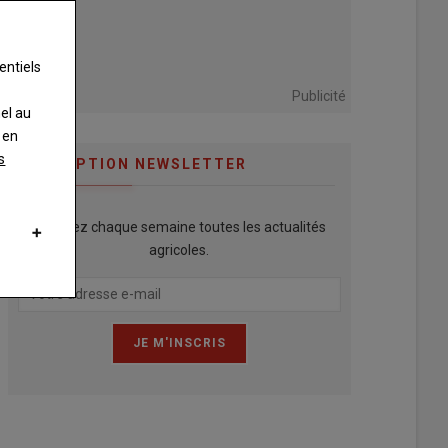
entiels
Publicité
nel au
 en
s
INSCRIPTION NEWSLETTER
Recevez chaque semaine toutes les actualités
agricoles.