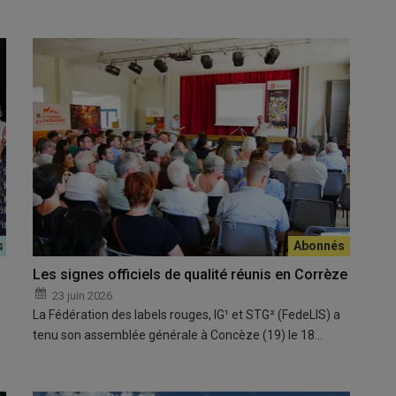
Les signes officiels de qualité réunis en Corrèze
23 juin 2026
La Fédération des labels rouges, IG¹ et STG² (FedeLIS) a
tenu son assemblée générale à Concèze (19) le 18…