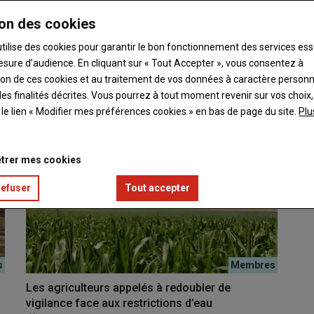
on agricole unissent leurs forces face à une crise
on des cookies
utilise des cookies pour garantir le bon fonctionnement des services ess
intensité inédite, les services de l'État, la Chambre…
esure d’audience. En cliquant sur « Tout Accepter », vous consentez à
ation de ces cookies et au traitement de vos données à caractère person
es finalités décrites. Vous pourrez à tout moment revenir sur vos choix,
t le lien « Modifier mes préférences cookies » en bas de page du site.
Plu
trer mes cookies
refuser
Tout accepter
Les agriculteurs appelés à redoubler de
vigilance face aux restrictions d’eau