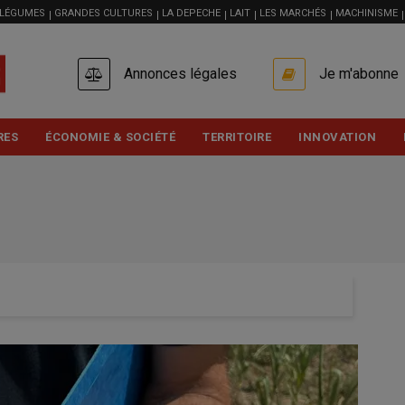
 LÉGUMES
GRANDES CULTURES
LA DEPECHE
LAIT
LES MARCHÉS
MACHINISME
USER
Annonces légales
Je m'abonne
ACCOUNT
MENU
RES
ÉCONOMIE & SOCIÉTÉ
TERRITOIRE
INNOVATION