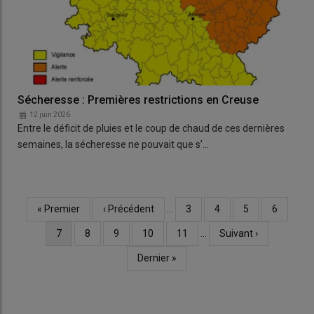
Sécheresse : Premières restrictions en Creuse
12 juin 2026
Entre le déficit de pluies et le coup de chaud de ces dernières
semaines, la sécheresse ne pouvait que s’…
Première
« Premier
Page
‹ Précédent
…
Page
3
Page
4
Page
5
Page
6
Pagination
page
précédente
Page
7
Page
8
Page
9
Page
10
Page
11
…
Page
Suivant ›
courante
suivante
Dernière
Dernier »
page