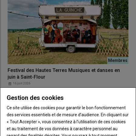
Festival des Hautes Terres Musiques et danses en
juin à Saint-Flour
16 juin 2026
Les 26, 27 et 28 juin, Saint-Flour vibrera des sons
internationaux du trad’ à l’occasion du festival des…
Gestion des cookies
Ce site utilise des cookies pour garantir le bon fonctionnement
des services essentiels et de mesure d’audience. En cliquant sur
« Tout Accepter », vous consentez à l’utilisation de ces cookies
et au traitement de vos données à caractère personnel au
regard des finalités décrites. Vous pourrez à tout moment