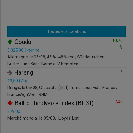
Toutes vos cotations
,30
+0,76
Gouda
%
3 325,00 €/tonne
1,89
Allemagne, le 05/08, 45 % - 48 % mg , Süddeutschen
Fran
Butter - und Käse-Börse e. V. Kempten
litr
=
Hareng
=
13,50 €/kg
3,7
Rungis, le 06/08, Grossiste, (filet), fumé, sous-vide, France ,
Rung
FranceAgriMer - RNM
sta
-2,00
Baltic Handysize Index (BHSI)
=
879,00
6,9
Marché mondial, le 05/08, , Lloyds' List
59 -
Cha