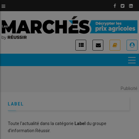
Aller
au
contenu
principal
USER
ACCOUNT
MENU
Publicité
LABEL
Toute l'actualité dans la catégorie
Label
du groupe
d'information Réussir.