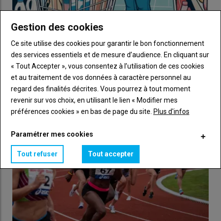
Gestion des cookies
Ce site utilise des cookies pour garantir le bon fonctionnement
Bio, label, équitable « le prix est un critère important,
des services essentiels et de mesure d’audience. En cliquant sur
mais la visibilité en magasin aussi »
« Tout Accepter », vous consentez à l’utilisation de ces cookies
01 février 2024
et au traitement de vos données à caractère personnel au
Les volumes vendus de produits alimentaires bio, équitable et
regard des finalités décrites. Vous pourrez à tout moment
sous label ont reculé en 2023. Un effet de l’…
revenir sur vos choix, en utilisant le lien « Modifier mes
préférences cookies » en bas de page du site.
Plus d'infos
Paramétrer mes cookies
Tout refuser
Tout accepter