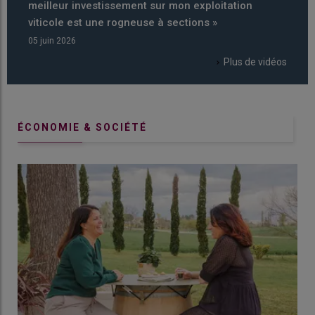
meilleur investissement sur mon exploitation
inves
viticole est une rogneuse à sections »
une p
05 juin 2026
24 avri
Plus de vidéos
ÉCONOMIE & SOCIÉTÉ