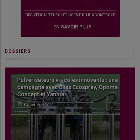
DES VITICULTEURS UTILISENT DU BIOCONTRÔLE
EN SAVOIR PLUS
DOSSIERS
Pulvérisateurs viticoles innovants : une
L
campagne avec Bliss Ecospray, Optima
v
Concept et Yanmar
04 octobre 2022