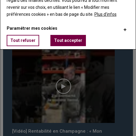
regard des finalités décrites. Vous pourrez à tout moment
revenir sur vos choix, en utilisant le lien « Modifier mes
Plus de
TUTO
préférences cookies » en bas de page du site.
Plus d'infos
Paramétrer mes cookies
VIDEO
Tout refuser
Tout accepter
[Vidéo] Rentabilité en Champagne : « Mon
[Vidé