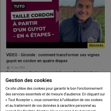
VIDEO - Gironde : comment transformer ses vignes
guyot en cordon en quatre étapes
12 Jan 2026
Certains consultants préconisent de convertir les guyots en
cordon de Royat pour une partie du Bordelais, afin de retrouver
Gestion des cookies
de la…
Ce site utilise des cookies pour garantir le bon fonctionnement
des services essentiels et de mesure d’audience. En cliquant sur
Stress hydrique de la vigne : les 7
points clé du test de la chambre à
« Tout Accepter », vous consentez à l’utilisation de ces cookies
pression
et au traitement de vos données à caractère personnel au
14 Jun 2024