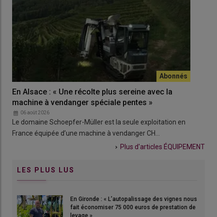
En Alsace : « Une récolte plus sereine avec la
Mac
machine à vendanger spéciale pentes »
sur
06 août 2026
0
Le domaine Schoepfer-Müller est la seule exploitation en
CH 
France équipée d’une machine à vendanger CH…
mac
Plus d'articles
ÉQUIPEMENT
LES PLUS LUS
En Gironde : « L’autopalissage des vignes nous
fait économiser 75 000 euros de prestation de
levage »