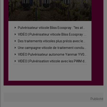
Pulvérisateur viticole Bliss Ecospray : "les atouts du confiné sans les inconvénients"
VIDÉO | Pulvérisateur viticole Bliss Ecospray : bilan de fin de saison en Champagne
Des traitements viticoles plus précis avec les porte-buses PWM d’Optima Concept
Une campagne viticole de traitement concluante pour le pulvérisateur robotisé de Yanmar
VIDÉO Pulvérisateur autonome Yanmar YV01 : bilan de fin de saison en Champagne
VIDÉO | Pulvérisation viticole avec les PWM d'Optima Concept : bilan de fin de saison en Champagne
Publicité