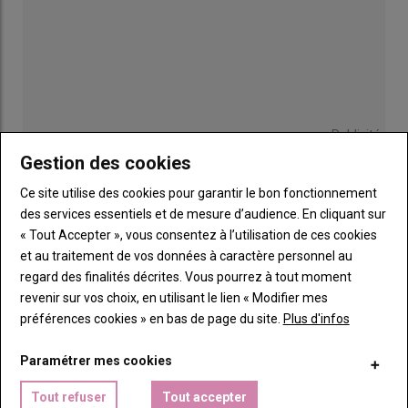
Publicité
Gestion des cookies
DOSSIERS
Ce site utilise des cookies pour garantir le bon fonctionnement
des services essentiels et de mesure d’audience. En cliquant sur
« Tout Accepter », vous consentez à l’utilisation de ces cookies
et au traitement de vos données à caractère personnel au
L'Allemagne a un temps d’avance sur le
D
regard des finalités décrites. Vous pourrez à tout moment
bien-être du porc
p
revenir sur vos choix, en utilisant le lien « Modifier mes
préférences cookies » en bas de page du site.
Plus d'infos
23 juillet 2022
Paramétrer mes cookies
Tout refuser
Tout accepter