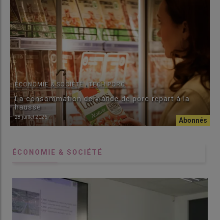
,
ÉCONOMIE & SOCIÉTÉ
TECH PORC
La consommation de viande de porc repart à la
hausse
28 juillet 2026
ÉCONOMIE & SOCIÉTÉ