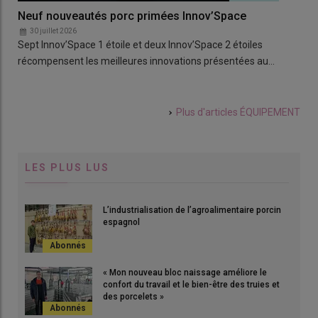
Neuf nouveautés porc primées Innov’Space
Was
les
30 juillet 2026
Sept Innov’Space 1 étoile et deux Innov’Space 2 étoiles
por
récompensent les meilleures innovations présentées au…
1
L’e
lav
Plus d'articles
ÉQUIPEMENT
LES PLUS LUS
L’industrialisation de l’agroalimentaire porcin
espagnol
« Mon nouveau bloc naissage améliore le
confort du travail et le bien-être des truies et
des porcelets »