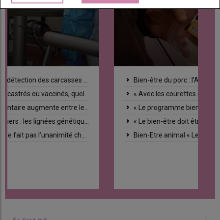
Bien-être du porc : l'Allemagne veut faire simple pour être efficace
« Avec les courettes extérieures, je suis prêt pour les dix ans à venir », explique cet éleveur allemand
« Le programme bien-être animal ITW est bénéfique pour les éleveurs allemands »
« Le bien-être doit être rentable pour l’éleveur de porc »
Bien-Etre animal « Le consommateur reste toujours tenté par le moins cher »