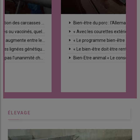
Bien-être du porc : l'Allemagne veut faire simple pour être efficace
« Avec les courettes extérieures, je suis prêt pour les dix ans à venir », explique cet éleveur allemand
« Le programme bien-être animal ITW est bénéfique pour les éleveurs allemands »
« Le bien-être doit être rentable pour l’éleveur de porc »
Bien-Etre animal « Le consommateur reste toujours tenté par le moins cher »
ÉLEVAGE