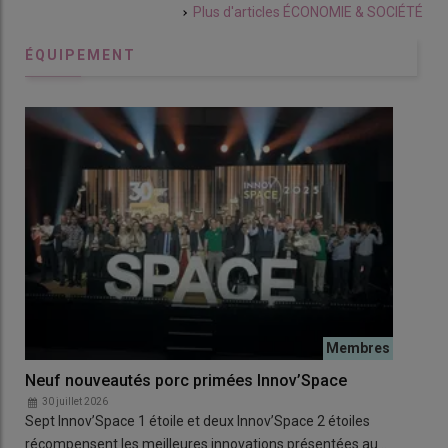
Plus d'articles
ÉCONOMIE & SOCIÉTÉ
ÉQUIPEMENT
Neuf nouveautés porc primées Innov’Space
Was
les
30 juillet 2026
Sept Innov’Space 1 étoile et deux Innov’Space 2 étoiles
por
récompensent les meilleures innovations présentées au…
1