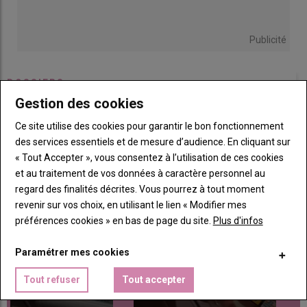
Publicité
DOSSIERS
Gestion des cookies
Ce site utilise des cookies pour garantir le bon fonctionnement
des services essentiels et de mesure d’audience. En cliquant sur
L'Allemagne a un temps d’avance sur le
D
« Tout Accepter », vous consentez à l’utilisation de ces cookies
bien-être du porc
p
et au traitement de vos données à caractère personnel au
23 juillet 2022
regard des finalités décrites. Vous pourrez à tout moment
revenir sur vos choix, en utilisant le lien « Modifier mes
préférences cookies » en bas de page du site.
Plus d'infos
Paramétrer mes cookies
Tout refuser
Tout accepter