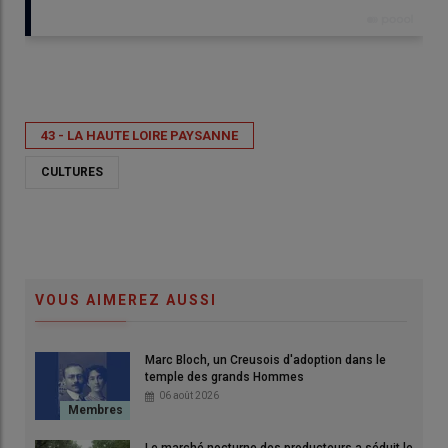
Publié le
mer 25/06/2025 - 14:21
- Par
Véronique Gruber
43 - LA HAUTE LOIRE PAYSANNE
CULTURES
VOUS AIMEREZ AUSSI
Marc Bloch, un Creusois d'adoption dans le
temple des grands Hommes
06 août 2026
L'orge d'hiver est une céréale plus précoce et mieux
adaptée au problème d'échaudage.
Le marché nocturne des producteurs a séduit le