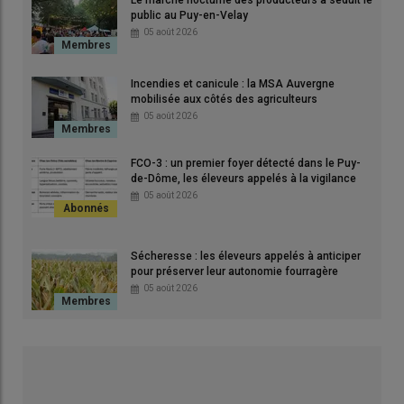
© J.C Gutner
public au Puy-en-Velay
05 août 2026
« L'orage est plus précoce et
Incendies et canicule : la MSA Auvergne
mobilisée aux côtés des agriculteurs
mieux adapté au phénomène
05 août 2026
d'échaudage ». Mathias
Déroulède
FCO-3 : un premier foyer détecté dans le Puy-
de-Dôme, les éleveurs appelés à la vigilance
05 août 2026
2025 restera une bonne année en matière de récolte de
fourrages.
« Quantité et qualité sont au rendez-vous, avec
Sécheresse : les éleveurs appelés à anticiper
certes un peu moins de quantité que l'an dernier. Les
pour préserver leur autonomie fourragère
fenêtres de récolte étaient bien plus aisées que l'an
05 août 2026
dernier »
note Mathias Déroulède, conseiller en productions
végétales à la Chambre d'agriculture de Haute-Loire. Les
chantiers de foin ont été réalisés dans des conditions
optimales au cours des deux dernières semaines, ce qui a
donné des foins de bonne qualité. Toutefois, le temps chaud et