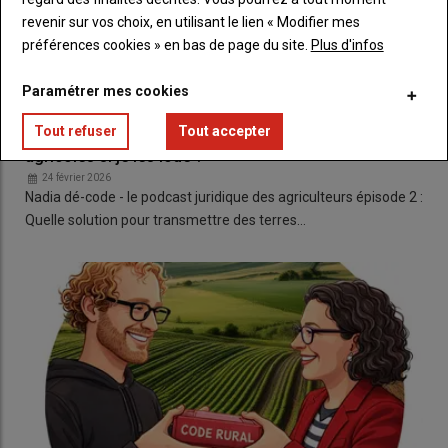
revenir sur vos choix, en utilisant le lien « Modifier mes
préférences cookies » en bas de page du site.
Plus d'infos
Paramétrer mes cookies
🎧 Podcast juridique - Épisode 2 : « Mes enfants et
Tout refuser
Tout accepter
petits-enfants pourront-ils récupérer mes terres
agricoles si je les loue ? »
24 février 2026
Nadia dé-code - le podcast juridique des agriculteurs épisode 2 :
Quelle solution pour transmettre des terres…