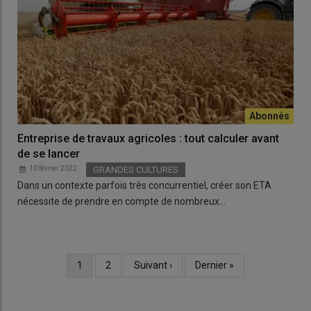
Entreprise de travaux agricoles : tout calculer avant
de se lancer
10 février 2022
GRANDES CULTURES
Dans un contexte parfois très concurrentiel, créer son ETA
nécessite de prendre en compte de nombreux…
Page
1
Page
2
Page
Suivant ›
Dernière
Dernier »
Pagination
courante
suivante
page