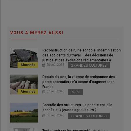
VOUS AIMEREZ AUSSI
Reconstruction de ruine agricole, indemnisation
des accidents du travail... des décisions de
justice et des évolutions règlementaires à
connaître
08 août 2026
GRANDES CULTURES
Depuis dix ans, la vitesse de croissance des
porcs charcutiers n'a cessé d'augmenter en
France
07 août 2026
PORC
Contrôle des structures : la priorité est-elle
donnée aux jeunes agriculteurs ?
06 août 2026
GRANDES CULTURES
Tout savoir sur les nouveautés du micro