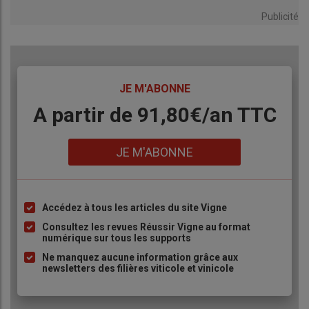
Publicité
TITRE
JE M'ABONNE
Body
A partir de 91,80€/an​ TTC
Lien
JE M'ABONNE
Accédez à tous les articles du site Vigne
Liste
à
Consultez les revues Réussir Vigne au format
numérique sur tous les supports
puce
Ne manquez aucune information grâce aux
newsletters des filières viticole et vinicole