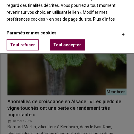
dans les vignes ligériennes. Un phénomène qui…
regard des finalités décrites. Vous pourrez à tout moment
revenir sur vos choix, en utilisant le lien « Modifier mes
préférences cookies » en bas de page du site.
Plus d'infos
Paramétrer mes cookies
Tout refuser
Tout accepter
Anomalies de croissance en Alsace : « Les pieds de
vigne touchés ont une perte de rendement très
importante »
18 mars 2025
Bernard Martin, viticulteur à Kienheim, dans le Bas-Rhin,
observe des symptômes d'anomalie de croissance dans…