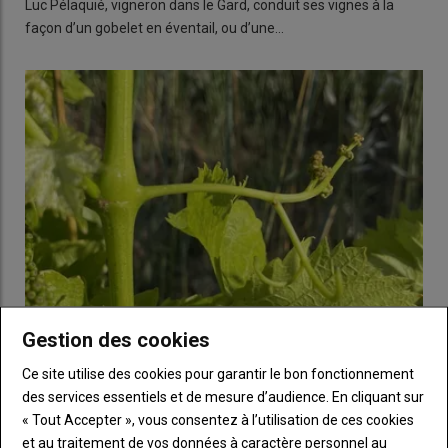
Luc Pélaquié, vigneron dans le Gard, conduit ses vignes à la
façon d’un gobelet en éventail, ou d’une…
Gestion des cookies
Le filage s’invite à nouveau dans les vignes du Val de
Ce site utilise des cookies pour garantir le bon fonctionnement
Loire
des services essentiels et de mesure d’audience. En cliquant sur
15 juin 2025
« Tout Accepter », vous consentez à l’utilisation de ces cookies
Plusieurs observations font état, cette année encore, de filage
et au traitement de vos données à caractère personnel au