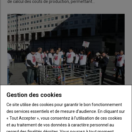
de calcul des coûts de production, permettant…
Gestion des cookies
Les éleveurs demandent un plan de réarmement ovin
Ce site utilise des cookies pour garantir le bon fonctionnement
pour 2024
des services essentiels et de mesure d’audience. En cliquant sur
19 février 2024
« Tout Accepter », vous consentez à l’utilisation de ces cookies
Oubliés dans les annonces gouvernementales pour tenter de
et au traitement de vos données à caractère personnel au
résoudre les multiples crises traversées par le…
regard des finalités décrites. Vous pourrez à tout moment