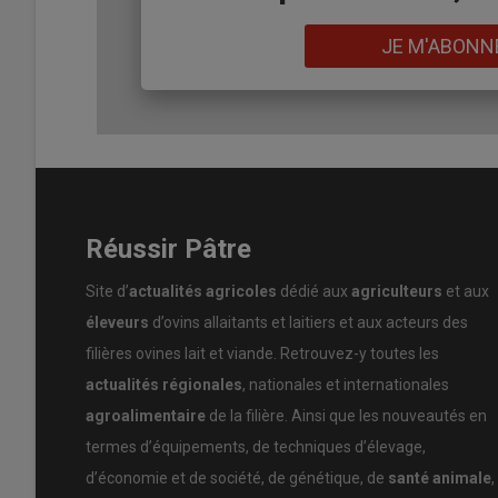
Lire aussi :
Les achats de fromages à salade e
Lien
JE M'ABONN
Le
prix
trop élevé
n’est finalement cité qu’en quatrièm
à la consommation. Quant aux
yaourts
de brebis, 32% 
préférer d’autres yaourts.
L’étude se conclut par des
recommandations
pour accé
est mis sur le
renforcement de la communication
, no
pour justifier son prix d’achat. Il est aussi conseillé d’a
Réussir Pâtre
leur
dégustation
.
Site d’
actualités agricoles
dédié aux
agriculteurs
et aux
éleveurs
d’ovins allaitants et laitiers et aux acteurs des
Pour aller plus loin :
Image et perception des pro
filières ovines lait et viande. Retrouvez-y toutes les
actualités régionales
, nationales et internationales
agroalimentaire
de la filière. Ainsi que les nouveautés en
termes d’équipements, de techniques d’élevage,
d’économie et de société, de génétique, de
santé animale
,