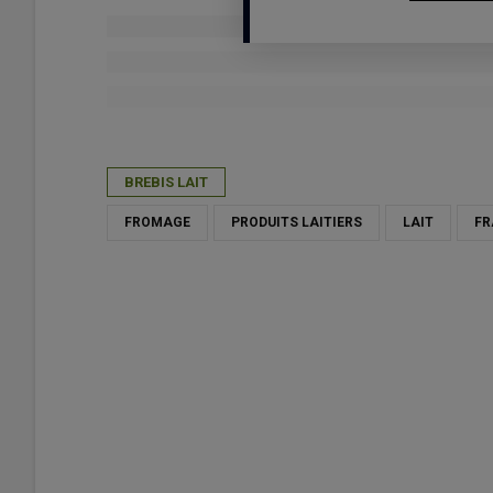
Publié le
jeu 23/04/2026 - 11:57
- Par
Daphnée Séailles
BREBIS LAIT
FROMAGE
PRODUITS LAITIERS
LAIT
FR