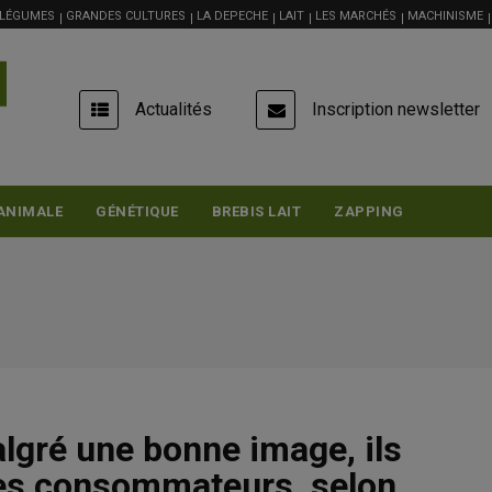
 LÉGUMES
GRANDES CULTURES
LA DEPECHE
LAIT
LES MARCHÉS
MACHINISME
USER
Actualités
Inscription newsletter
ACCOUNT
MENU
ANIMALE
GÉNÉTIQUE
BREBIS LAIT
ZAPPING
lgré une bonne image, ils
 les consommateurs, selon