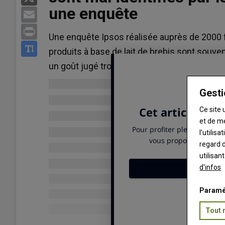
une enquête
Email
Print
Une enquête Ipsos réalisée auprès de 2000 
produits à base de lait de brebis sont souven
un goût jugé trop prononcé.
Gesti
Ce site 
et de m
l’utilis
regard d
utilisan
d'infos
Paramé
Tout 