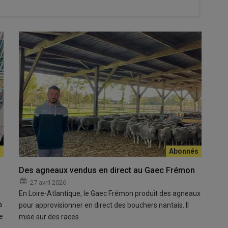
comme le premier frein à la consommation, devant le prix
chez les Français ? Pour répondre à cette question, France Brebis
Des agneaux vendus en direct au Gaec Frémon
sos. Publiée en novembre 2025, l’étude a été conduite auprès
27 avril 2026
rançaise.
En Loire-Atlantique, le Gaec Frémon produit des agneaux
à
nsomment
des produits au
lait
de brebis, quand 23% n’en
pour approvisionner en direct des bouchers nantais. Il
e
brebis laitière bénéficie d’une
image plutôt positive
. Elle est
mise sur des races…
r et respectueux
»… mais reste assez
méconnue
: 21% des