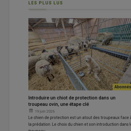
LES PLUS LUS
Le goût jugé prononcé des fromages de brebis apparaît 
d'achat.
© Freepik
Quelle image
ont les produits à base de lait de brebis 
Introduire un chiot de protection dans un
Laitière et FranceAgriMer ont commandé une étude à Ip
troupeau ovin, une étape clé
de
2 000 personnes
représentatives de la population f
19 juin 2026
Le chien de protection est un atout des troupeaux face 
Il en ressort que
69% des personnes interrogées co
la prédation. Le choix du chien et son introduction dans l
consomment pas et 8% n’en consomment plus. La filière 
troupeau…
spontanément perçue comme un « élevage de
plein ai