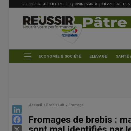
MENU
Aller
REUSSIR.FR
APICULTURE
BIO
BOVINS VIANDE
CHÈVRE
FRUITS &
FILIÈRE
au
contenu
principal
ECONOMIE & SOCIÉTÉ
ELEVAGE
SANTÉ 
Accueil
/
Brebis Lait
/
Fromage
LinkedIn
Fromages de brebis : ma
Facebook
sont mal identifiés par
X