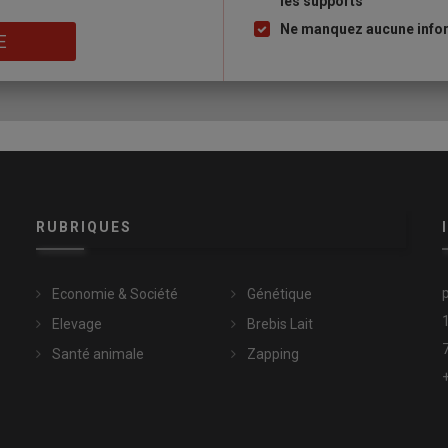
les supports
puce
t d’ultra-frais au lait de brebis progressent en 2025
Ne manquez aucune inform
E
e position : l’étude souligne que ce n’est
pas le principal frein
des non-acheteurs déclarent
ne pas apprécier leur goût
et leur
lérer la consommation des produits au lait de brebis. L’accent
tamment en mettant en avant les
bénéfices
du lait de brebis
ugmenter la
visibilité
de ces produits en rayon et de développer
RUBRIQUES
Economie & Société
Génétique
duits laitiers au lait de brebis
Elevage
Brebis Lait
Santé animale
Zapping