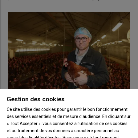
Gestion des cookies
« Je m’installe en œuf en sécurisant ma trésorerie »
Ce site utilise des cookies pour garantir le bon fonctionnement
27 mars 2025
Tanguy Anno est devenu producteur d’œufs en
des services essentiels et de mesure d’audience. En cliquant sur
décembre 2024. Avec un prévisionnel économique bien ficelé…
« Tout Accepter », vous consentez à l’utilisation de ces cookies
et au traitement de vos données à caractère personnel au
regard des finalités décrites. Vous pourrez à tout moment