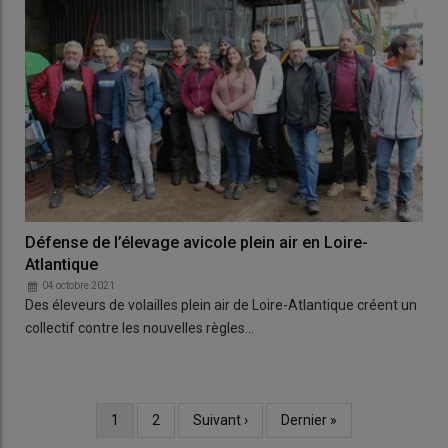
Défense de l’élevage avicole plein air en Loire-
Atlantique
04 octobre 2021
Des éleveurs de volailles plein air de Loire-Atlantique créent un
collectif contre les nouvelles règles…
Page
1
Page
2
Page
Suivant ›
Dernière
Dernier »
Pagination
courante
suivante
page