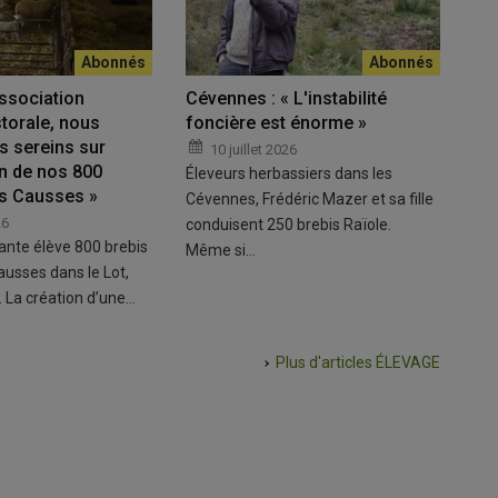
association
Cévennes : « L'instabilité
torale, nous
foncière est énorme »
 sereins sur
10 juillet 2026
on de nos 800
Éleveurs herbassiers dans les
s Causses »
Cévennes, Frédéric Mazer et sa fille
26
conduisent 250 brebis Raïole.
uante élève 800 brebis
Même si…
usses dans le Lot,
. La création d’une…
Plus d'articles
ÉLEVAGE