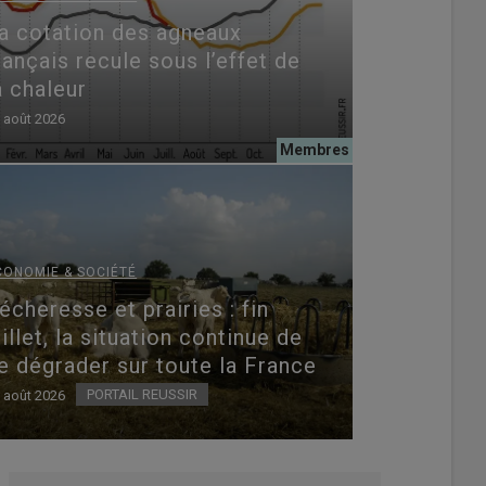
a cotation des agneaux
rançais recule sous l’effet de
a chaleur
 août 2026
CONOMIE & SOCIÉTÉ
écheresse et prairies : fin
uillet, la situation continue de
e dégrader sur toute la France
PORTAIL REUSSIR
 août 2026