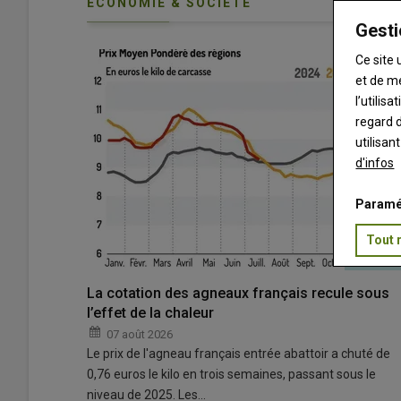
ECONOMIE & SOCIÉTÉ
Gesti
Ce site 
et de m
l’utilis
regard d
utilisan
d'infos
Paramé
Tout 
La cotation des agneaux français recule sous
l’effet de la chaleur
07 août 2026
Le prix de l'agneau français entrée abattoir a chuté de
0,76 euros le kilo en trois semaines, passant sous le
niveau de 2025. Les…