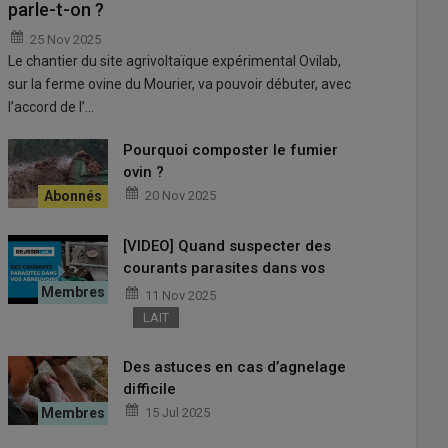
parle-t-on ?
25 Nov 2025
Le chantier du site agrivoltaïque expérimental Ovilab,
sur la ferme ovine du Mourier, va pouvoir débuter, avec
l’accord de l’…
Pourquoi composter le fumier
ovin ?
20 Nov 2025
[VIDEO] Quand suspecter des
courants parasites dans vos
abreuvoirs?
11 Nov 2025
LAIT
Des astuces en cas d’agnelage
difficile
15 Jul 2025