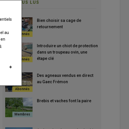
LES PLUS LUS
entiels
Bien choisir sa cage de
retournement
nel au
 en
Introduire un chiot de protection
s
dans un troupeau ovin, une
étape clé
Des agneaux vendus en direct
au Gaec Frémon
Brebis et vaches font la paire