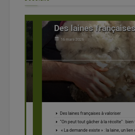
Des laines françaises à 
16 mars 2026
Des laines françaises à valoriser
"On peut tout gâcher à la récolte" : bien trier la laine a
« La demande existe » : la laine, un lien de plus entre te