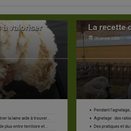
valoriser
La recette d'u
06 janvier 2026
Pendant l’agnelage, les 
ide à trouver un débouché
Agnelage : des rations aux
rritoire et consommateur
Des pratiques et du matérie