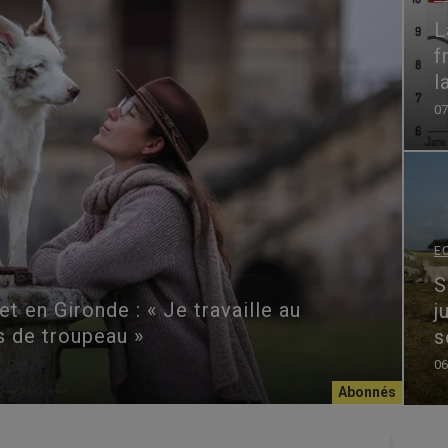
L
f
l
07
E
S
t en Gironde : « Je travaille au
j
s de troupeau »
s
06