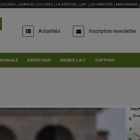
 LÉGUMES
GRANDES CULTURES
LA DEPECHE
LAIT
LES MARCHÉS
MACHINISME
USER
Actualités
Inscription newsletter
ACCOUNT
MENU
ANIMALE
GÉNÉTIQUE
BREBIS LAIT
ZAPPING
E