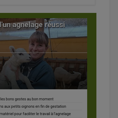
n agnelage réussi
Stim
28 janv
bons gestes au bon moment
Stimul
 petits oignons en fin de gestation
La com
l pour faciliter le travail à l’agnelage
Les cl