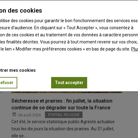
on des cookies
utilise des cookies pour garantir le bon fonctionnement des services ess
esure d’audience. En cliquant sur « Tout Accepter », vous consentez à
ation de ces cookies et au traitement de vos données à caractère person
es finalités décrites. Vous pourrez à tout moment revenir sur vos choix,
t le lien « Modifier mes préférences cookies » en bas de page du site.
Plu
trer mes cookies
refuser
Tout accepter
Sécheresse et prairies : fin juillet, la situation
continue de se dégrader sur toute la France
PORTAIL REUSSIR
06 août 2026
Cet été, le service statistique public Agreste actualise
tous les dix jours la situation des prairies. Au 31 juillet,
elle se…