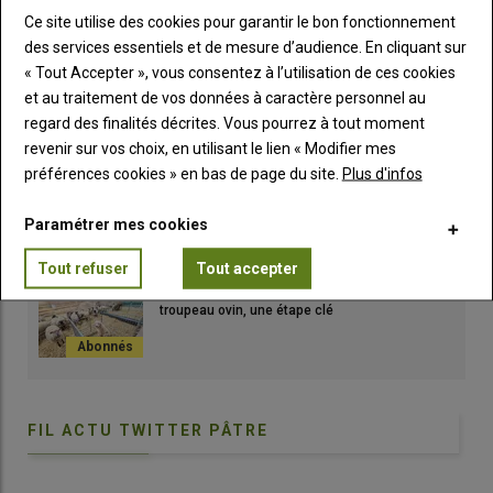
Ce site utilise des cookies pour garantir le bon fonctionnement
21 Mai 26
des services essentiels et de mesure d’audience. En cliquant sur
« Tout Accepter », vous consentez à l’utilisation de ces cookies
et au traitement de vos données à caractère personnel au
regard des finalités décrites. Vous pourrez à tout moment
LES PLUS LUS
revenir sur vos choix, en utilisant le lien « Modifier mes
préférences cookies » en bas de page du site.
Plus d'infos
Bien choisir sa cage de retournement
Paramétrer mes cookies
Tout refuser
Tout accepter
Introduire un chiot de protection dans un
troupeau ovin, une étape clé
FIL ACTU TWITTER PÂTRE