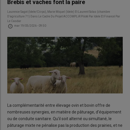
Brebis et vaches font la paire
Laurence Sagot (Idele/Ciirpo), Marie Miquel (Idele) Et Laurent Solas (chambre
D’agriculture 71) Dans Le Cadre Du Projet ACCOMPLiR Piloté Par Idele Et Financé Par
Le Casdar
mar 19/05/2026 - 09:50
La complémentarité entre élevage ovin et bovin offre de
nombreuses synergies, en matière de pâturage, d’équipement
ou de conduite sanitaire. Qu’il soit alterné ou simultané, le
pâturage mixte ne pénalise pas la production des prairies, et ne