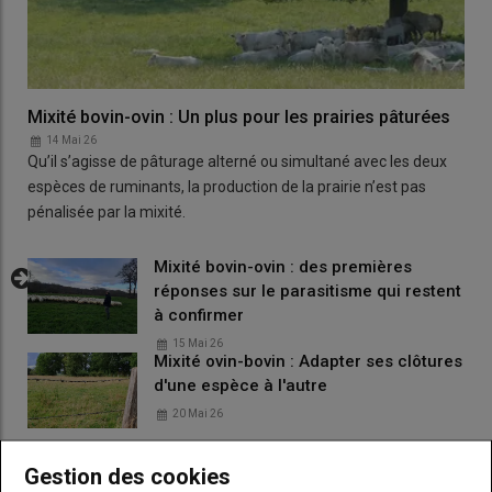
Mixité bovin-ovin : Un plus pour les prairies pâturées
14 Mai 26
Qu’il s’agisse de pâturage alterné ou simultané avec les deux
espèces de ruminants, la production de la prairie n’est pas
pénalisée par la mixité.
Mixité bovin-ovin : des premières
réponses sur le parasitisme qui restent
à confirmer
15 Mai 26
Mixité ovin-bovin : Adapter ses clôtures
d'une espèce à l'autre
20 Mai 26
Mixité ovin-bovin : convertir une
Gestion des cookies
stabulation en bergerie