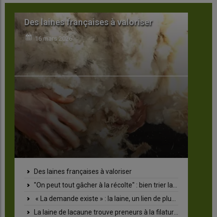
Des laines françaises à valoriser
L
16 mars 2026
Des laines françaises à valoriser
"On peut tout gâcher à la récolte" : bien trier la laine aide à trouver un débouché
« La demande existe » : la laine, un lien de plus entre territoire et consommateur
La laine de lacaune trouve preneurs à la filature Colbert