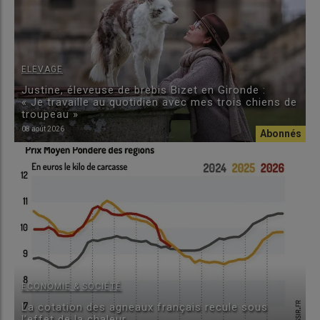
ELEVAGE
Justine, éleveuse de brebis Bizet en Gironde :
« Je travaille au quotidien avec mes trois chiens de
troupeau »
08 août 2026
ECONOMIE & SOCIÉTÉ
La cotation des agneaux français recule sous
l’effet de la chaleur