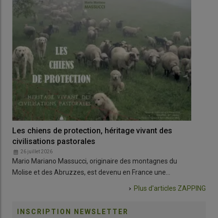
Les chiens de protection, héritage vivant des
L’é
civilisations pastorales
ter
26 juillet 2026
1
Mario Mariano Massucci, originaire des montagnes du
L’é
Molise et des Abruzzes, est devenu en France une…
l’éc
Plus d'articles
ZAPPING
INSCRIPTION NEWSLETTER