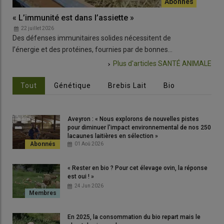
« L’immunité est dans l’assiette »
Les
22 juillet 2026
2
Des défenses immunitaires solides nécessitent de
Un 
l’énergie et des protéines, fournies par de bonnes…
pou
Plus d'articles
SANTÉ ANIMALE
Tout
Génétique
Brebis Lait
Bio
Aveyron : « Nous explorons de nouvelles pistes
pour diminuer l'impact environnemental de nos 250
lacaunes laitières en sélection »
01 Aoû 2026
« Rester en bio ? Pour cet élevage ovin, la réponse
est oui ! »
24 Jun 2026
En 2025, la consommation du bio repart mais le