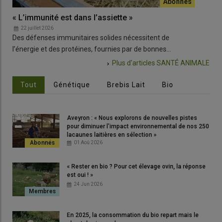
« L’immunité est dans l’assiette »
Les
22 juillet 2026
2
Des défenses immunitaires solides nécessitent de
Un 
l’énergie et des protéines, fournies par de bonnes…
pou
Plus d'articles
SANTÉ ANIMALE
Tout
Génétique
Brebis Lait
Bio
Aveyron : « Nous explorons de nouvelles pistes
pour diminuer l'impact environnemental de nos 250
lacaunes laitières en sélection »
01 Aoû 2026
« Rester en bio ? Pour cet élevage ovin, la réponse
est oui ! »
24 Jun 2026
En 2025, la consommation du bio repart mais le