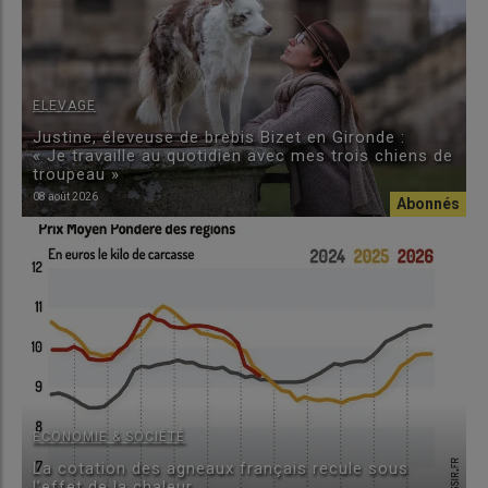
ELEVAGE
Justine, éleveuse de brebis Bizet en Gironde :
« Je travaille au quotidien avec mes trois chiens de
troupeau »
08 août 2026
ECONOMIE & SOCIÉTÉ
La cotation des agneaux français recule sous
l’effet de la chaleur