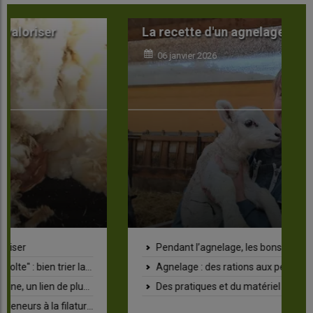
La recette d'un agnelage réussi
S
06 janvier 2026
Pendant l’agnelage, les bons gestes au bon moment
Agnelage : des rations aux petits oignons en fin de gestation
Des pratiques et du matériel pour faciliter le travail à l’agnelage