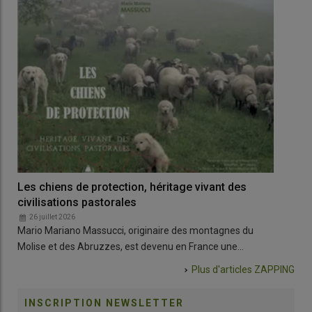
Les chiens de protection, héritage vivant des
L’é
civilisations pastorales
ter
26 juillet 2026
1
Mario Mariano Massucci, originaire des montagnes du
L’é
Molise et des Abruzzes, est devenu en France une…
l’éc
Plus d'articles
ZAPPING
INSCRIPTION NEWSLETTER