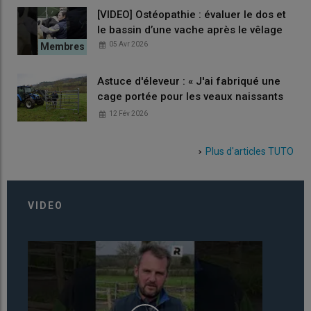
[VIDEO] Ostéopathie : évaluer le dos et
le bassin d’une vache après le vêlage
05 Avr 2026
Astuce d'éleveur : « J'ai fabriqué une
cage portée pour les veaux naissants
en plein air »
12 Fév 2026
Plus d'articles
TUTO
VIDEO