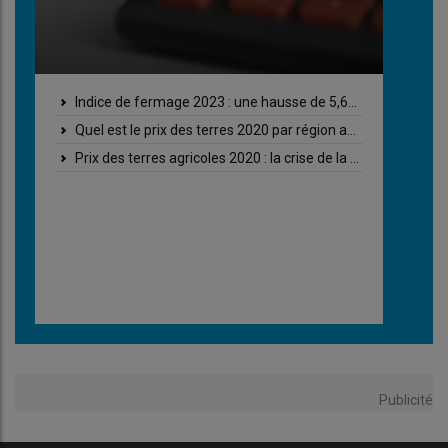
Confort thermique : sept solutions pour réduire le rayonnement solaire en bâtiment
Confort thermique : « Notre bâtiment est ouvert sur ses quatre faces »
Bâtiment vaches laitières : ce qu’il faut savoir avant de se lancer dans l’isolation de toiture
« Notre bâtiment pour vaches laitières est isolé et ouvert sur les quatre côtés »
Bâtiment vaches laitières : de la lumière et de l’air grâce au bâtiment toit d’usine
Bâtiment vaches laitières : « J’ai refait une toiture avec des panneaux bac acier isolés »
Publicité