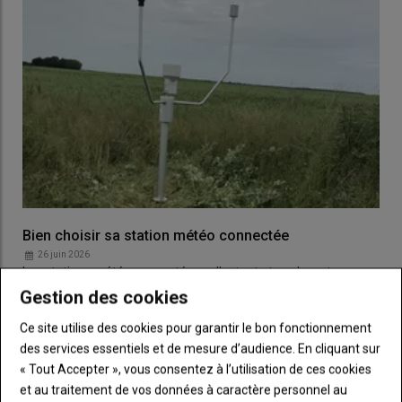
Bien choisir sa station météo connectée
26 juin 2026
Les stations météo connectées collectent et analysent en
temps réel des données de terrain, afin de les…
Gestion des cookies
Ce site utilise des cookies pour garantir le bon fonctionnement
des services essentiels et de mesure d’audience. En cliquant sur
« Tout Accepter », vous consentez à l’utilisation de ces cookies
et au traitement de vos données à caractère personnel au