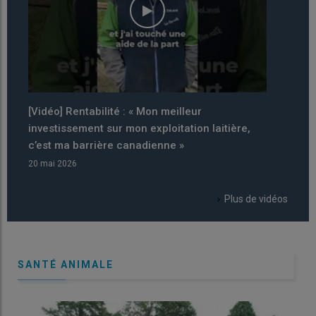
[VIDEO] Moins de tri à l’auge grâce au défibreur
[VIDE
broyeur
bassi
17 avril 2026
05 avri
Plus de vidéos
SANTÉ ANIMALE