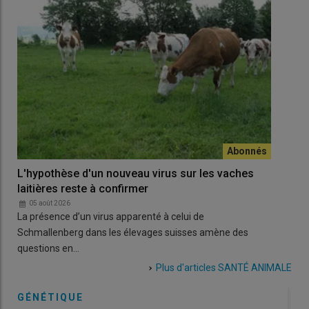
L'hypothèse d'un nouveau virus sur les vaches
Avo
laitières reste à confirmer
rag
05 août 2026
0
La présence d’un virus apparenté à celui de
Chez
Schmallenberg dans les élevages suisses amène des
rep
questions en…
Plus d'articles
SANTÉ ANIMALE
GÉNÉTIQUE