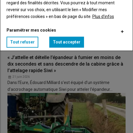
regard des finalités décrites. Vous pourrez à tout moment
revenir sur vos choix, en utilisant le lien « Modifier mes
préférences cookies » en bas de page du site.
Plus d'infos
Paramétrer mes cookies
Tout refuser
Tout accepter
« J’attelle et dételle l’épandeur à fumier en moins de
dix secondes et sans descendre de la cabine grâce à
l’attelage rapide Siwi »
21 juin 2026
Dans l’Eure, Édouard Milliard s’est équipé d’un système
d’accrochage automatique Siwi pour atteler l’épandeur…