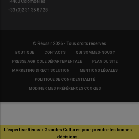
14460 Colombelles
+33 (0)2 31 35 87 28
© Réussir 2026 - Tous droits réservés
FOOTER
BOUTIQUE
CONTACTS
QUI SOMMES-NOUS ?
COPYRIGHT
PRESSE AGRICOLE DÉPARTEMENTALE
PLAN DU SITE
MARKETING DIRECT SOLUTION
MENTIONS LÉGALES
POLITIQUE DE CONFIDENTIALITÉ
MODIFIER MES PRÉFÉRENCES COOKIES
L'expertise Réussir Grandes Cultures pour prendre les bonnes
décisions.