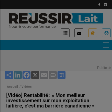
Aller
au
contenu
principal
USER
ACCOUNT
MENU
Publicité
Share
LinkedIn
Facebook
X
Email
Print
Accueil
/
Vidéos
[Vidéo] Rentabilité : « Mon meilleur
investissement sur mon exploitation
laitière, c’est ma barrière canadienne »