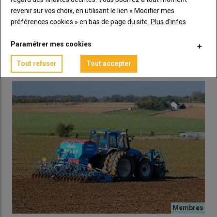
revenir sur vos choix, en utilisant le lien « Modifier mes
Jaunisse de la betterave : comment lutter en 2025,
préférences cookies » en bas de page du site.
Plus d'infos
avec une arrivée tardive des pucerons ?
05 mars 2025
Paramétrer mes cookies
Le froid hivernal va retarder l’arrivée à courant mai des
pucerons vecteurs de la jaunisse sur betterave…
Tout refuser
Tout accepter