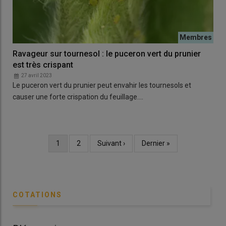
Ravageur sur tournesol : le puceron vert du prunier
est très crispant
27 avril 2023
Le puceron vert du prunier peut envahir les tournesols et
causer une forte crispation du feuillage.…
Page
1
Page
2
Page
Suivant ›
Dernière
Dernier »
Pagination
courante
suivante
page
COTATIONS