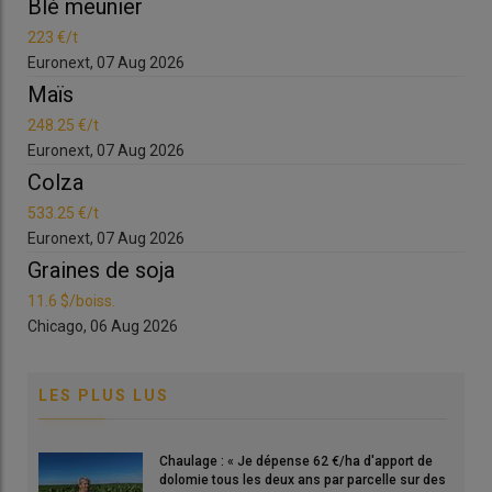
Blé meunier
Bl
223 €/t
223
Euronext, 07 Aug 2026
Eur
Maïs
Ma
248.25 €/t
248
Euronext, 07 Aug 2026
Eur
Colza
Co
533.25 €/t
533
Euronext, 07 Aug 2026
Eur
Graines de soja
Gr
11.6 $/boiss.
11.6
Chicago, 06 Aug 2026
Chi
LES PLUS LUS
Chaulage : « Je dépense 62 €/ha d'apport de
dolomie tous les deux ans par parcelle sur des