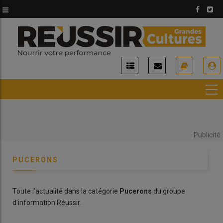
Aller
au
contenu
principal
USER
ACCOUNT
MENU
Publicité
PUCERONS
Toute l'actualité dans la catégorie
Pucerons
du groupe
d'information Réussir.