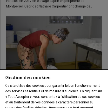
Installés en 2017 en élevage caprin en périphérie de
Montpellier, Cédric et Nathalie Carpentier ont changé de…
Gestion des cookies
Ce site utilise des cookies pour garantir le bon fonctionnement
Idée reçue n° 1 – Il faut s’installer fromager avec un
des services essentiels et de mesure d’audience. En cliquant sur
gros volume
« Tout Accepter », vous consentez à l’utilisation de ces cookies
06 juin 2025
et au traitement de vos données à caractère personnel au
On peut s’installer sur un élevage caprin avec un petit volume
regard des finalités décrites. Vous pourrez à tout moment