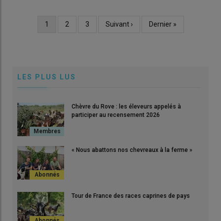
Page
1
Page
2
Page
3
Page
Suivant ›
Dernière
Dernier »
Pagination
courante
suivante
page
LES PLUS LUS
Chèvre du Rove : les éleveurs appelés à
participer au recensement 2026
« Nous abattons nos chevreaux à la ferme »
Tour de France des races caprines de pays