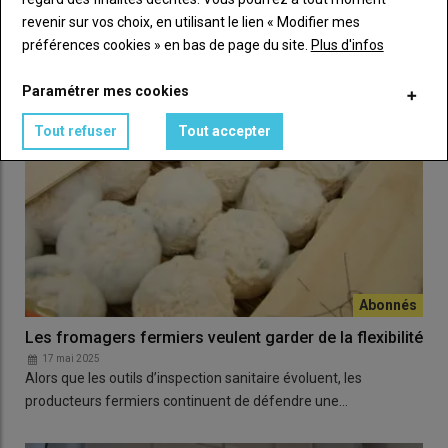
de lait mais il faut bien anticiper le…
revenir sur vos choix, en utilisant le lien « Modifier mes
préférences cookies » en bas de page du site.
Plus d'infos
Paramétrer mes cookies
Tout refuser
Tout accepter
Les fromagers fermiers veulent garder de la flexibilité
17 mai 2025
Alors que les outils d’inspection sanitaire évoluent, les
producteurs fermiers continuent de défendre une…