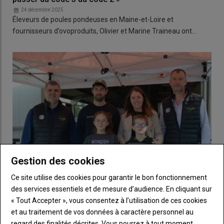
24 décembre 2025
Éleveurs de poules pondeuses en Maine-et-Loire et
fournisseurs d’ovoproduits, Olivier et Marine Traineau ont…
Gestion des cookies
Ce site utilise des cookies pour garantir le bon fonctionnement
des services essentiels et de mesure d’audience. En cliquant sur
Production d’œufs : « Grâce à mon deuxième
« Tout Accepter », vous consentez à l’utilisation de ces cookies
poulailler plein air, je me projette dans l’avenir »
et au traitement de vos données à caractère personnel au
17 décembre 2025
regard des finalités décrites. Vous pourrez à tout moment