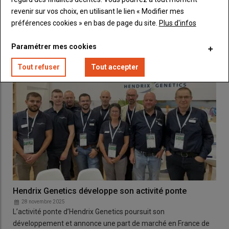
Après avoir appris le métier avec un poulailler de 20 000 poules
revenir sur vos choix, en utilisant le lien « Modifier mes
plein air, Samuel Beunel, installé à…
préférences cookies » en bas de page du site.
Plus d'infos
Paramétrer mes cookies
Tout refuser
Tout accepter
Hendrix Genetics développe son activité ponte
28 novembre 2025
L’activité ponte d’Hendrix Genetics poursuit son
développement et annonce une part de marché en France de