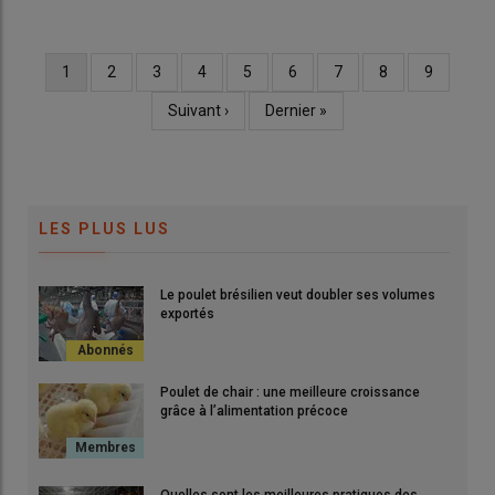
Page
1
Page
2
Page
3
Page
4
Page
5
Page
6
Page
7
Page
8
Page
9
Pagination
courante
Page
Suivant ›
Dernière
Dernier »
suivante
page
LES PLUS LUS
Le poulet brésilien veut doubler ses volumes
exportés
Poulet de chair : une meilleure croissance
grâce à l’alimentation précoce
Quelles sont les meilleures pratiques des