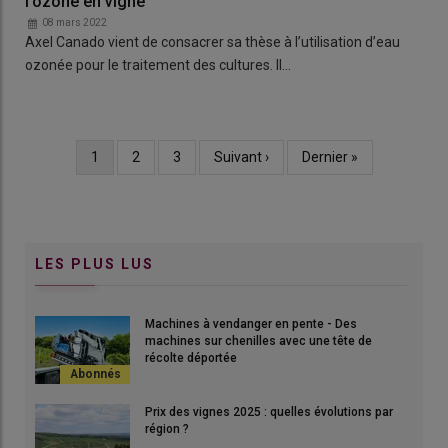
l’ozone en vigne
08 mars 2022
Axel Canado vient de consacrer sa thèse à l’utilisation d’eau
ozonée pour le traitement des cultures. Il…
Page
1
Page
2
Page
3
Page
Suivant ›
Dernière
Dernier »
Pagination
courante
suivante
page
LES PLUS LUS
Machines à vendanger en pente - Des
machines sur chenilles avec une tête de
récolte déportée
Prix des vignes 2025 : quelles évolutions par
région ?