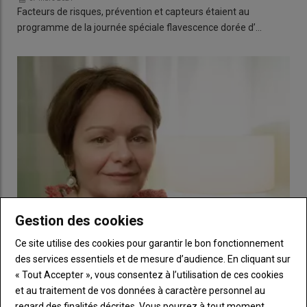
Facteurs de risques, prévention et capteurs étaient au
programme de la journée spéciale flavescence dorée d’…
Gestion des cookies
Ce site utilise des cookies pour garantir le bon fonctionnement
« La nuisibilité du virus GPGV sur la vigne reste à
des services essentiels et de mesure d’audience. En cliquant sur
découvrir »
« Tout Accepter », vous consentez à l’utilisation de ces cookies
16 janvier 2024
et au traitement de vos données à caractère personnel au
Le GPGV ou le Grapevine pinot gris virus, est considéré comme
regard des finalités décrites. Vous pourrez à tout moment