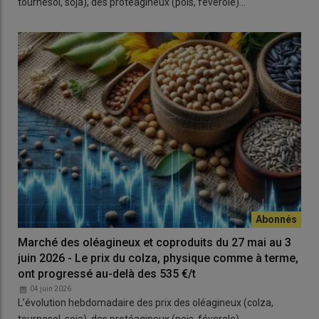
tournesol, soja), des protéagineux (pois, féverole)…
Marché des oléagineux et coproduits du 27 mai au 3
juin 2026 - Le prix du colza, physique comme à terme,
ont progressé au-delà des 535 €/t
04 juin 2026
L’évolution hebdomadaire des prix des oléagineux (colza,
tournesol, soja), des protéagineux (pois, féverole)…