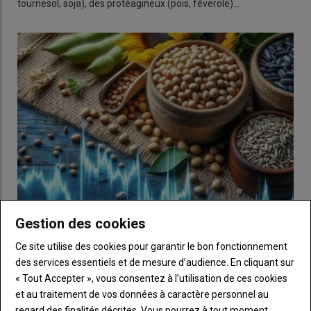
tournesol, soja), des protéagineux (pois, féverole)…
Gestion des cookies
Marché des oléagineux et coproduits du 15 au 22 avril
Ce site utilise des cookies pour garantir le bon fonctionnement
2026 - Les prix du colza ont progressé dans le sillage
des services essentiels et de mesure d’audience. En cliquant sur
du pétrole
« Tout Accepter », vous consentez à l’utilisation de ces cookies
22 avril 2026
et au traitement de vos données à caractère personnel au
L’évolution hebdomadaire des prix des oléagineux (colza,
regard des finalités décrites. Vous pourrez à tout moment