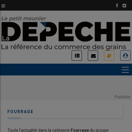
Aller
au
contenu
principal
USER
ACCOUNT
MENU
Publicité
FOURRAGE
Toute l'actualité dans la catégorie
Fourrage
du groupe