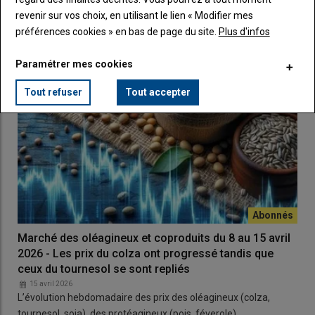
tournesol, soja), des protéagineux (pois, féverole)…
revenir sur vos choix, en utilisant le lien « Modifier mes
préférences cookies » en bas de page du site.
Plus d'infos
Paramétrer mes cookies
Tout refuser
Tout accepter
Marché des oléagineux et coproduits du 8 au 15 avril
2026 - Les prix du colza ont progressé tandis que
ceux du tournesol se sont repliés
15 avril 2026
L’évolution hebdomadaire des prix des oléagineux (colza,
tournesol, soja), des protéagineux (pois, féverole)…