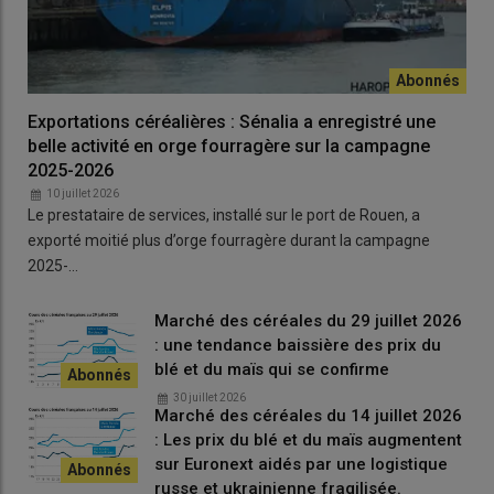
Protéagineux
Exportations céréalières : Sénalia a enregistré une
Tendance baissière
belle activité en orge fourragère sur la campagne
2025-2026
Le marché est inactif, en cette semaine du 18 au 25
10 juillet 2026
février 2026, en pois et en féverole fourragers départ
Le prestataire de services, installé sur le port de Rouen, a
Marne mais il y a encore de la marchandise à vendre en
exporté moitié plus d’orge fourragère durant la campagne
pois fourrager.
2025-…
Les prix de ce dernier suivent une tendance baissière,
Marché des céréales du 29 juillet 2026
perdant 5 €/t en départ Marne, sa place de référence.
: une tendance baissière des prix du
Tourteaux
blé et du maïs qui se confirme
Prix en progression en colza et
30 juillet 2026
Marché des céréales du 14 juillet 2026
tournesol
: Les prix du blé et du maïs augmentent
sur Euronext aidés par une logistique
Les prix des tourteaux de soja sur le marché physique
russe et ukrainienne fragilisée.
français ont évolué irrégulièrement sur la semaine du 18