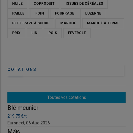
HUILE
COPRODUIT
ISSUES DE CÉRÉALES
PAILLE
FOIN
FOURRAGE
LUZERNE
BETTERAVE À SUCRE
MARCHÉ
MARCHÉ À TERME
PRIX
LIN
POIS
FÉVEROLE
COTATIONS
Toutes vos cotations
© REUSSIR SA
Blé meunier
Bl
219.75 €/t
219
Les
cours
du
colza
ont reculé de 4,50 €/t sur l’échéance mai
Euronext, 06 Aug 2026
Eur
sur le marché à terme européen
Euronext
, à 483 €/t, et sur la
Maïs
Ma
période avril-juin en FOB Moselle, sa place de référence sur le