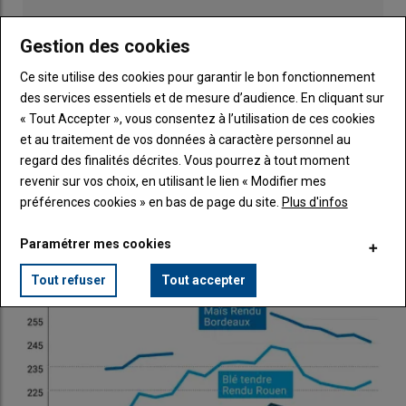
Trump, les acteurs du marché s’interrogeant sur la validité des
accords commerciaux passés entre Washington et ses
Gestion des cookies
partenaires, notamment la Chine. L’USDA prévoit une
augmentation de 3,8 millions d’acres des plantations
Ce site utilise des cookies pour garantir le bon fonctionnement
nationales de soja en 2026, à 85 millions d’acres.
des services essentiels et de mesure d’audience. En cliquant sur
Au Brésil, si la qualité de la récolte de soja dans le Mato Grosso
« Tout Accepter », vous consentez à l’utilisation de ces cookies
s’améliore, les rendements s’érodent en raison du manque
et au traitement de vos données à caractère personnel au
Publicité
d’ensoleillement dans le nord de la région, selon un analyste
regard des finalités décrites. Vous pourrez à tout moment
brésilien. Le consultant en culture Dr Michael Cordonnier a ainsi
revenir sur vos choix, en utilisant le lien « Modifier mes
réduit son estimation de la production de soja brésilien d’un
préférences cookies » en bas de page du site.
Plus d'infos
LES PLUS LUS
million de tonnes à 178 Mt. Reste que l’origine brésilienne
demeure la moins cher du marché.
Paramétrer mes cookies
Tout refuser
Tout accepter
Pour tout savoir sur l'actualité des professionnels
de la filière des grains,
cliquez ici
S'agissant du
canola
canadien, les cours à Winnipeg ont suivi
une tendance haussière ces sept derniers jours, grimpant de