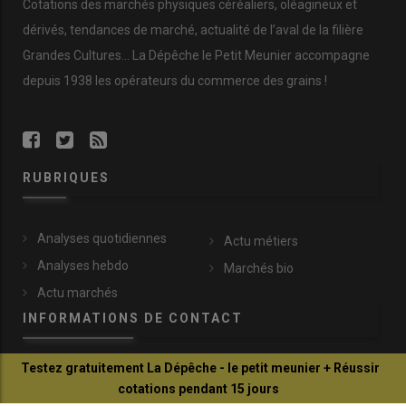
Cotations des marchés physiques céréaliers, oléagineux et
blé n'est pas cotée sur l'actuelle comme la prochaine
dérivés, tendances de marché, actualité de l’aval de la filière
campagne.
Grandes Cultures... La Dépêche le Petit Meunier accompagne
Le corn gluten feed demeure non coté cette semaine sur
depuis 1938 les opérateurs du commerce des grains !
les campagnes 2025-2026 et 2026-2027.
Le marché est des plus calmes.
Coproduits laitiers
Tendances contrastées
RUBRIQUES
La cotation de la poudre de lait pour l'alimentation
animale sur le disponible en vrac a perdu 80 €/t entre le
Analyses quotidiennes
Actu métiers
16 et le 23 avril 2026. Celle de la poudre de lactosérum
Analyses hebdo
Marchés bio
pour l'alimentation animale sur le disponible en vrac a
Actu marchés
quant à elle gagné 70 €/t sur la semaine. Ces tarifs
INFORMATIONS DE CONTACT
correspondent aux réservations du mois de mai.
La poudre de lait suit une tendance baissière tandis que
Testez gratuitement La Dépêche - le petit meunier + Réussir
la poudre de lactosérum est dans une phase
communication@reussir.fr
cotations pendant 15 jours
ascendante.
1 Rue Léopold Sédar-Senghor