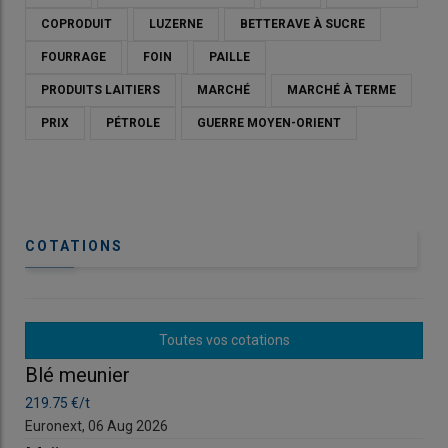
COPRODUIT
LUZERNE
BETTERAVE À SUCRE
FOURRAGE
FOIN
PAILLE
PRODUITS LAITIERS
MARCHÉ
MARCHÉ À TERME
PRIX
PÉTROLE
GUERRE MOYEN-ORIENT
COTATIONS
© Généré par l'IA
Toutes vos cotations
Blé meunier
Bl
Les
cours
du
colza
sur le marché à terme
Euronext
ont
grimpé, entre le 15 et le 22 avril 2026, de 13 €/t sur l’échéance
219.75 €/t
219
mai (récolte 2025), à 522,25 €/t, mais seulement de 6,75 €/t
Euronext, 06 Aug 2026
Eur
sur celle d’août (récolte 2026), à 501,75 €/t. Les cotations du