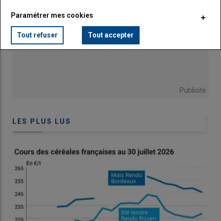
dans le Sud-Est, et demeurent non cotées dans le Sud-Ouest.
Paramétrer mes cookies
Les vendeurs sont inscrits aux abonnés absents, en cette
période d'ensemencements.
Tout refuser
Tout accepter
Karine Floquet
Publicité
Protéagineux
Marché à l'arrêt
LES PLUS LUS
Pois et féverole sont de nouveau cotés en rendu
Pontivy/Guingamp en cette semaine qui s'étend du 15
au 22 avril 2026. Leurs prix sont en forte hausse par
rapport aux cotations d'il y a quinze jours. Le marché est
bloqué, les intérêts acheteurs et vendeurs ne se
rejoignant pas.
Tourteaux