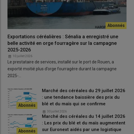
également gagné du terrain mais dans une moindre
mesure, évoluant entre 0 €/t et + 5 €/t.
Sur le marché physique français, l’activité en tourteaux
de soja, de colza et de tournesol est au point mort, les
niveaux de prix étant trop élevés pour susciter un intérêt
Exportations céréalières : Sénalia a enregistré une
acheteur. Et l'incertitude géopolitique au Moyen-Orient
belle activité en orge fourragère sur la campagne
n'aide pas aux affaires.
2025-2026
Huiles
10 juillet 2026
Le prestataire de services, installé sur le port de Rouen, a
Forte hausse des huiles européennes
exporté moitié plus d’orge fourragère durant la campagne
2025-…
Les prix de l'huile de colza en départ Rouen ont reculé de
5 €/t à 13 €/t 7 €/t entre le 15 et le 22 avril 2026. Ceux de
Marché des céréales du 29 juillet 2026
l’huile de tournesol en départ Dunkerque ont progressé
: une tendance baissière des prix du
d’une vingtaine d’euros la tonne, ceux de l’huile de soja
blé et du maïs qui se confirme
en départ Brest ont grimpé de 45 €/t. L'huile de palme
30 juillet 2026
Marché des céréales du 14 juillet 2026
raffinée en franco Bretagne a gagné 30 €/t, et l’huile de
: Les prix du blé et du maïs augmentent
coprah en Franco Bretagne a perdu 25 €/t.
sur Euronext aidés par une logistique
Sur le marché physique français, après une petite