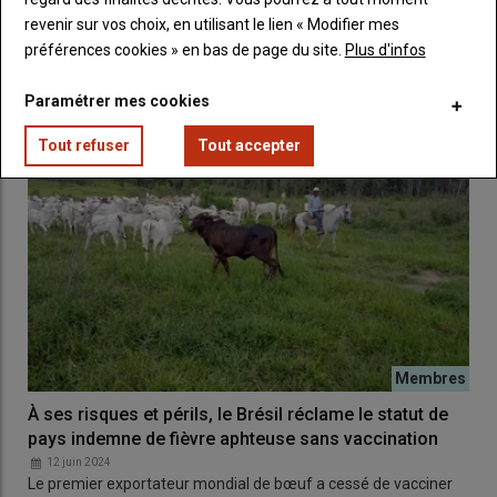
Le marché mondial de la viande bovine se détend en 2023,
revenir sur vos choix, en utilisant le lien « Modifier mes
porté par la reconstitution du cheptel australien et…
préférences cookies » en bas de page du site.
Plus d'infos
Paramétrer mes cookies
Tout refuser
Tout accepter
À ses risques et périls, le Brésil réclame le statut de
pays indemne de fièvre aphteuse sans vaccination
12 juin 2024
Le premier exportateur mondial de bœuf a cessé de vacciner