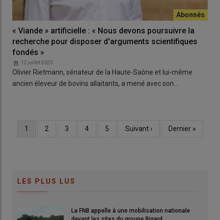
« Viande » artificielle : « Nous devons poursuivre la
recherche pour disposer d'arguments scientifiques
fondés »
12 juillet 2023
Olivier Rietmann, sénateur de la Haute-Saône et lui-même
ancien éleveur de bovins allaitants, a mené avec son…
Page
1
Page
2
Page
3
Page
4
Page
5
Page
Suivant ›
Dernière
Dernier »
Pagination
courante
suivante
page
LES PLUS LUS
La FNB appelle à une mobilisation nationale
devant les sites du groupe Bigard