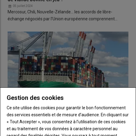
05 juillet 2024
Mercosur, Chili, Nouvelle-Zélande… les accords de libre-
échange négociés par l’Union européenne comprennent…
Gestion des cookies
Ce site utilise des cookies pour garantir le bon fonctionnement
des services essentiels et de mesure d’audience. En cliquant sur
Le retour de l’Australie marque la détente des
« Tout Accepter », vous consentez à l’utilisation de ces cookies
marchés mondiaux de la viande bovine
et au traitement de vos données à caractère personnel au
14 juin 2024
regard des finalités décrites. Vous pourrez à tout moment