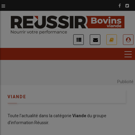
Aller
au
contenu
principal
USER
ACCOUNT
MENU
Publicité
VIANDE
Toute l'actualité dans la catégorie
Viande
du groupe
d'information Réussir.