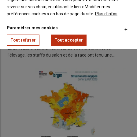
revenir sur vos choix, en utilisant le lien « Modifier mes
préférences cookies » en bas de page du site.
Plus d'infos
Paramétrer mes cookies
Sommet de l'élevage : La Limousine présente son
concours national et les évènements associés
Tout refuser
Tout accepter
15 juillet 2026
La Limousine étant à l’honneur au 35ème Sommet de
l’élevage, les staffs du salon et de la race ont tenu une…