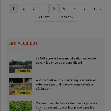
Page
1
Page
2
Page
3
Page
4
Page
5
Page
6
Page
7
Page
8
Page
9
…
Pagination
courante
Page
Suivant ›
Dernière
Dernier »
suivante
page
LES PLUS LUS
La FNB appelle à une mobilisation nationale
devant les sites du groupe Bigard
Astuce d’éleveur : « J’ai fabriqué un râtelier
extérieur à partir d’une ancienne cellule à
céréales »
Prairies : Les plantes à valeur santé pour les
bovins peuvent trouver leur place dans les