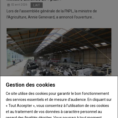
02 avril 2026
LAIT
Lors de l’assemblée générale de la FNPL, la ministre de
l’Agriculture, Annie Genevard, a annoncé l’ouverture…
Gestion des cookies
Ce site utilise des cookies pour garantir le bon fonctionnement
des services essentiels et de mesure d’audience. En cliquant sur
« Tout Accepter », vous consentez à l’utilisation de ces cookies
Maladies bovines : réduire l'invasion de mouches et
autres vecteurs volants
et au traitement de vos données à caractère personnel au
regard des finalités décrites. Vous pourrez à tout moment
02 avril 2026
LAIT