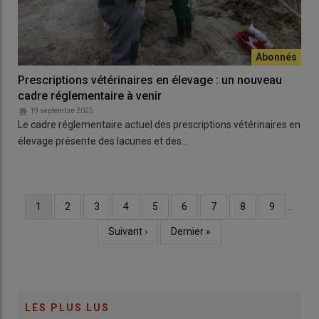
Prescriptions vétérinaires en élevage : un nouveau
cadre réglementaire à venir
19 septembre 2025
Le cadre réglementaire actuel des prescriptions vétérinaires en
élevage présente des lacunes et des…
Page
1
Page
2
Page
3
Page
4
Page
5
Page
6
Page
7
Page
8
Page
9
…
Pagination
courante
Page
Suivant ›
Dernière
Dernier »
suivante
page
LES PLUS LUS