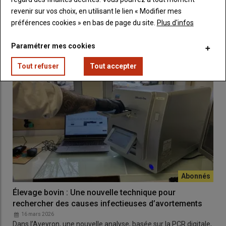
revenir sur vos choix, en utilisant le lien « Modifier mes
Stomoxes, taons, culicoïdes. S'il n'est pas possible de maîtriser
préférences cookies » en bas de page du site.
Plus d'infos
la pression des vecteurs de la dermatose…
Paramétrer mes cookies
Tout refuser
Tout accepter
Élevage bovin : Une nouvelle technique pour
rechercher des causes infectieuses d’avortements
16 mars 2026
Dans l’Aveyron, une nouvelle analyse, basée sur la PCR digitale,