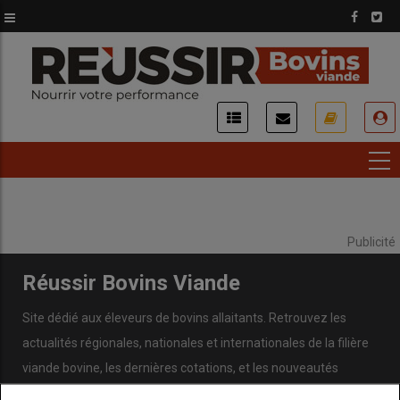
Aller
au
contenu
principal
USER
ACCOUNT
MENU
Publicité
Réussir Bovins Viande
Site dédié aux éleveurs de bovins allaitants. Retrouvez les
actualités régionales, nationales et internationales de la filière
viande bovine, les dernières cotations, et les nouveautés
concernant les techniques d’élevage, l’économie de la filière,