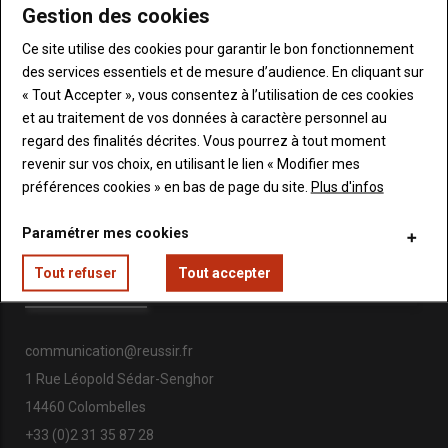
Gestion des cookies
l’équipement des exploitations et la vie des entreprises.
Ce site utilise des cookies pour garantir le bon fonctionnement
des services essentiels et de mesure d’audience. En cliquant sur
« Tout Accepter », vous consentez à l’utilisation de ces cookies
et au traitement de vos données à caractère personnel au
RUBRIQUES
regard des finalités décrites. Vous pourrez à tout moment
revenir sur vos choix, en utilisant le lien « Modifier mes
préférences cookies » en bas de page du site.
Plus d'infos
Économie & société
Santé animale
Élevage
Génétique
Paramétrer mes cookies
Équipement
Gestion
Tout refuser
Tout accepter
INFORMATIONS DE CONTACT
communication@reussir.fr
1 Rue Léopold Sédar-Senghor
14460 Colombelles
+33 (0)2 31 35 87 28