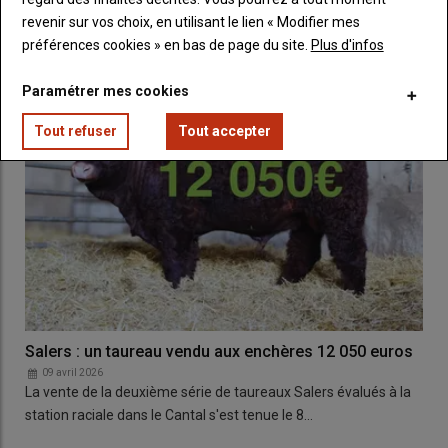
station raciale de Saint Chely d'Aubrac s'est…
revenir sur vos choix, en utilisant le lien « Modifier mes
préférences cookies » en bas de page du site.
Plus d'infos
Paramétrer mes cookies
Tout refuser
Tout accepter
Salers : un taureau vendu aux enchères 12 050 euros
09 avril 2026
La vente de la deuxième série de taureaux Salers évalués à la
station raciale dans le Cantal s'est tenue le 8…