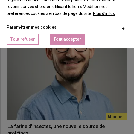
Un site de sélection porcin avec 100 % de cases mise
bas liberté
revenir sur vos choix, en utilisant le lien « Modifier mes
préférences cookies » en bas de page du site.
Plus d'infos
24 octobre 2024
Franck Piederrière a transformé son élevage naisseur-
engraisseur en un site de sélection de lignée Large-…
Paramétrer mes cookies
Tout refuser
Tout accepter
La farine d’insectes, une nouvelle source de
protéines