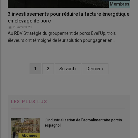
3 investissements pour réduire la facture énergétique
en élevage de porc
28 avril 2023
Au RDV Stratégie du groupement de porcs Evel’Up, trois
éleveurs ont témoigné de leur solution pour gagner en…
Page
1
Page
2
Page
Suivant ›
Dernière
Dernier »
Pagination
courante
suivante
page
LES PLUS LUS
L’industrialisation de l’agroalimentaire porcin
espagnol