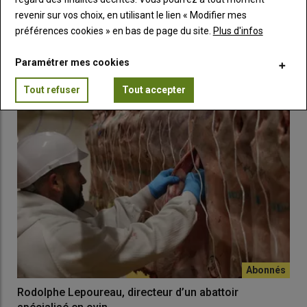
La production française de viande ovine ralentit
revenir sur vos choix, en utilisant le lien « Modifier mes
nettement en 2023
préférences cookies » en bas de page du site.
Plus d'infos
09 avril 2024
Les abattages de viande ovine en France sont en repli pour la
deuxième année consécutive.
Paramétrer mes cookies
Tout refuser
Tout accepter
Rodolphe Lepoureau, directeur d’un abattoir