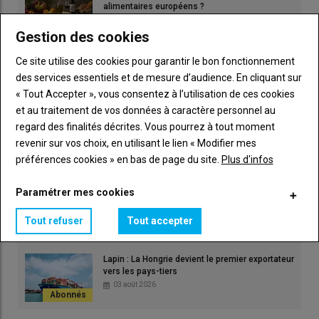
alimentaires européens ?
08 août 2026
Gestion des cookies
Poulet : les exportations chinoises bondissent
Ce site utilise des cookies pour garantir le bon fonctionnement
de 51 % début 2026
des services essentiels et de mesure d’audience. En cliquant sur
06 août 2026
« Tout Accepter », vous consentez à l’utilisation de ces cookies
et au traitement de vos données à caractère personnel au
Les chiffres du succès de l’AOP jambon de
regard des finalités décrites. Vous pourrez à tout moment
Parme
revenir sur vos choix, en utilisant le lien « Modifier mes
06 août 2026
préférences cookies » en bas de page du site.
Plus d'infos
Lapin : La Hongrie devient le premier exportateur
Paramétrer mes cookies
vers les pays-tiers
03 août 2026
Tout refuser
Tout accepter
Lapin : La Hongrie devient le premier exportateur
vers les pays-tiers
03 août 2026