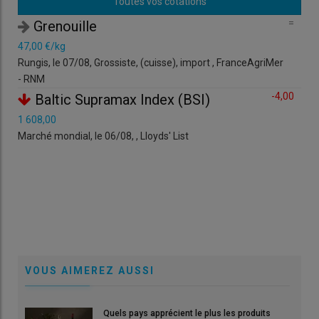
Toutes vos cotations
=
Grenouille
47,00 €/kg
2,3
Rungis, le 07/08, Grossiste, (cuisse), import , FranceAgriMer
Rung
- RNM
Fra
=
-4,00
Baltic Supramax Index (BSI)
1 608,00
5,9
Marché mondial, le 06/08, , Lloyds' List
44 
vif,
=
2,5
H
Min 
50 
VOUS AIMEREZ AUSSI
Quels pays apprécient le plus les produits