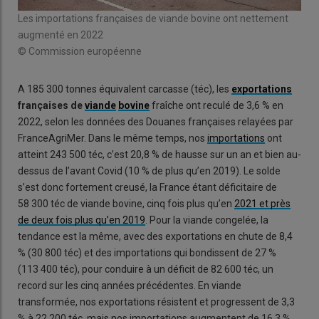
Les importations françaises de viande bovine ont nettement
augmenté en 2022
© Commission européenne
A 185 300 tonnes équivalent carcasse (téc), les
exportations
françaises de
viande
bovine
fraîche ont reculé de 3,6 % en
2022, selon les données des Douanes françaises relayées par
FranceAgriMer. Dans le même temps, nos
importations
ont
atteint 243 500 téc, c’est 20,8 % de hausse sur un an et bien au-
dessus de l’avant Covid (10 % de plus qu’en 2019). Le solde
s’est donc fortement creusé, la France étant déficitaire de
58 300 téc de viande bovine, cinq fois plus qu’en
2021 et près
de deux fois plus qu’en 2019
. Pour la viande congelée, la
tendance est la même, avec des exportations en chute de 8,4
% (30 800 téc) et des importations qui bondissent de 27 %
(113 400 téc), pour conduire à un déficit de 82 600 téc, un
record sur les cinq années précédentes. En viande
transformée, nos exportations résistent et progressent de 3,3
% à 22 200 téc, mais nos importations augmentent de 16,3 %