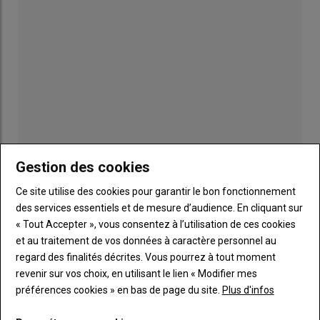
la viande bovine issue de l'élevage conventionnel s'élevaient à
14,94 euros/kg, soit seulement 26 centimes de moins que le
record historique atteint en décembre 2025.
Lire aussi :
L’Allemagne a maintenu sa production
de viande en 2025 grâce au porc
Vers un palier ?
Publicité
Gestion des cookies
La baisse enregistrée à l’amont est lente à se répercuter, ce
Ce site utilise des cookies pour garantir le bon fonctionnement
que justifient ainsi les analystes allemands : « Les contrats à
LES PLUS LUS
des services essentiels et de mesure d’audience. En cliquant sur
long terme compliquent la mise en œuvre rapide des
« Tout Accepter », vous consentez à l’utilisation de ces cookies
changements de prix et les promotions commerciales doivent
et au traitement de vos données à caractère personnel au
également être planifiées plusieurs semaines à l’avance ».
regard des finalités décrites. Vous pourrez à tout moment
Néanmoins, les prix au détail devraient rapidement se tasser,
revenir sur vos choix, en utilisant le lien « Modifier mes
de quoi envisager un retour des acheteurs, d’autant plus avec
préférences cookies » en bas de page du site.
Plus d'infos
le beau temps pour les grillades. De quoi voir peut-être une
stabilisation du marché en vif.