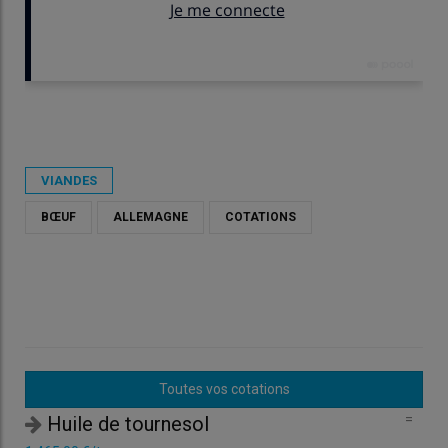
Publié le
ven 22/05/2026 - 10:00
- Par
Virginie Pinson
VIANDES
BŒUF
ALLEMAGNE
COTATIONS
Toutes vos cotations
=
Huile de tournesol