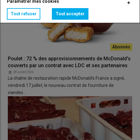
Paramétrer mes cookies
Tout refuser
Tout accepter
Poulet : 72 % des approvisionnements de McDonald's
couverts par un contrat avec LDC et ses partenaires
28 juillet 2026
La chaîne de restauration rapide McDonald’s France a signé,
vendredi 17 juillet, le nouveau contrat de fourniture de
viandes…