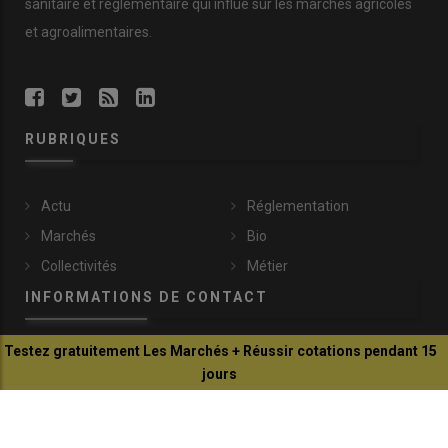
sanitaire et réglementaire qui influe sur les marchés agricoles
et agroalimentaires.
RUBRIQUES
Actu
Réglementation
Marchés
Bio
Collectivités
Métier
INFORMATIONS DE CONTACT
Testez gratuitement Les Marchés + Réussir cotations pendant 15
communication@reussir.fr
jours
1 Rue Léopold Sédar-Senghor
Je profite de l'offre
14460 Colombelles
+33 (0)2 31 35 87 28