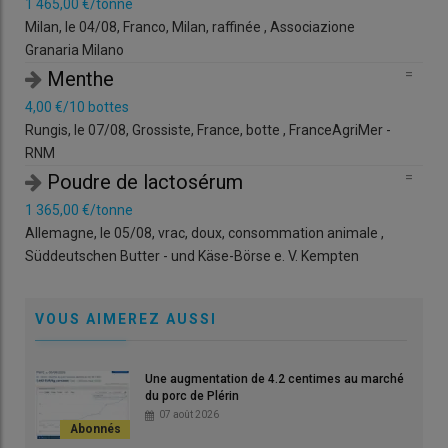
1 465,00 €/tonne
13,
n
Milan, le 04/08, Franco, Milan, raffinée , Associazione
Rung
Granaria Milano
RN
=
Menthe
Evolution des prix des JB français (vert) et allemands (bleu)
nt,
4,00 €/10 bottes
2 2
© Les Marchés
Rungis, le 07/08, Grossiste, France, botte , FranceAgriMer -
Marc
RNM
=
La
cotation du jeune bovin R 3 en Allemagne
est passée sous
=
Poudre de lactosérum
la barre des 7/kg début avril. Elle se situait au-dessus de ce
.
1 365,00 €/tonne
seuil depuis août 2025. Les
jeunes bovins allemands
sont
Allemagne, le 05/08, vrac, doux, consommation animale ,
généralement plus onéreux que les JB français, et l’Allemagne
Süddeutschen Butter - und Käse-Börse e. V. Kempten
est un débouché des opérateurs français. Mais depuis le mois
de janvier, elle affiche des prix inférieurs. Les prix des jeunes
bovins allemands ont perdu 96 ct/kg entre janvier et début mai.
VOUS AIMEREZ AUSSI
En semaine 20, le JB U allemand cote désormais 6,29 €/kg
(-9,9 % sur un an et -15,6 % depuis janvier).
Une augmentation de 4.2 centimes au marché
du porc de Plérin
07 août 2026
Lire aussi :
Viande bovine : qu’importe et
qu’exporte l’Allemagne ?