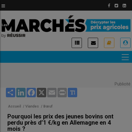
Aller
au
contenu
principal
USER
ACCOUNT
MENU
Publicité
Share
LinkedIn
Facebook
X
Email
Print
Accueil
/
Viandes
/
Bœuf
Pourquoi les prix des jeunes bovins ont
perdu près d’1 €/kg en Allemagne en 4
mois ?