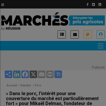
Aller
au
contenu
principal
USER
ACCOUNT
MENU
Publicité
Share
LinkedIn
Facebook
X
Email
Print
Accueil
/
Viandes
/
Porc
« Dans le porc, l’intérêt pour une
couverture du marché est particulièrement
fort » pour Mikaël Delmas, fondateur de