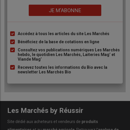
souveraineté alimentaire française
Lien
JE M'ABONNE
Aujourd’hui, le marché cible de Quideos reste prioritairement la
France, où l’entreprise est déjà agréée par l’
AMF et l’ACPR
. La
société compte également dans le futur travailler avec
coopératives,
éleveurs laitiers,
financeurs bancaires et
Accédez à tous les articles du site Les Marchés
Liste
industriels, afin de mettre en place des dispositifs de
à
Bénéficiez de la base de cotations en ligne
couverture capables de garantir un niveau de rémunération
puce
Consultez vos publications numériques Les Marchés
minimum sur des horizons de trois à cinq ans. «
L’objectif est de
hebdo, le quotidien Les Marchés, Laiteries Mag’ et
permettre aux éleveurs de se projeter dans la durée, de
Viande Mag’
moderniser leurs exploitations
et de sécuriser leurs
Recevez toutes les informations du Bio avec la
investissements
», explique Mikaël Delmas.
newsletter Les Marchés Bio
«
L’objectif est de permettre aux
éleveurs de se projeter dans la
durée
»
Les Marchés by Réussir
Site dédié aux acheteurs et vendeurs de
produits
alimentaires
et au
marché agricole
. Retrouvez l'
analyse de