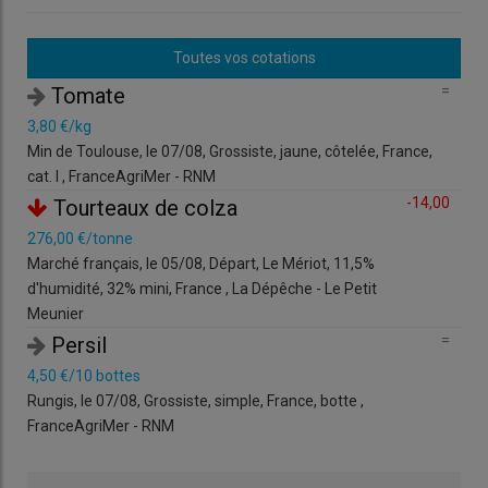
Toutes vos cotations
,02
=
Tomate
Mikaël Delmas à gauche et Gaël Pagès à droite, ont inventé le
3,80 €/kg
345
concept de Quideos en 2024
Min de Toulouse, le 07/08, Grossiste, jaune, côtelée, France,
Pays
© Quideos
cat. I , FranceAgriMer - RNM
Zui
,27
-14,00
Tourteaux de colza
«
Quand on regarde les marchés depuis 2018, on voit que la
276,00 €/tonne
9,0
volatilité
est de plus en plus forte
», explique Mikaël Delmas,
Marché français, le 05/08, Départ, Le Mériot, 11,5%
Rung
fondateur de
Quideos
lors d’un échange avec Les Marchés. «
d'humidité, 32% mini, France , La Dépêche - Le Petit
- R
Les crises sanitaires, géopolitiques ou environnementales
Meunier
,00
provoquent des variations importantes sur l’énergie, les engrais
=
Persil
1 6
ou encore les productions animales
. » Il évoque également une
4,50 €/10 bottes
Marc
demande croissante de visibilité de la part des opérateurs
Rungis, le 07/08, Grossiste, simple, France, botte ,
agricoles. «
Nos clients avaient besoin de mieux anticiper
FranceAgriMer - RNM
l’évolution des prix, mais surtout de trouver des outils pour s’en
protéger
», explique le dirigeant.