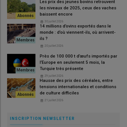
Les prix des jeunes bovins retrouvent
Customer”) afin de s’assurer du profil et de l’activité des
les niveaux de 2025, ceux des vaches
contreparties.
baissent encore
30 juillet 2026
La société affirme déjà travailler avec plusieurs coopératives,
14 millions d’ovins exportés dans le
des industriels et des groupements d’éleveurs dans les
filières
monde : d’où viennent-ils, où arrivent-
porcines, huiles, engrais, beurre, œufs et lait
.
ils ?
Un intérêt marqué dans la filière
20 juillet 2026
porcine
Près de 100 000 t d’œufs importés par
l’Europe en seulement 5 mois, la
«
Dans le porc, l’intérêt pour une couverture du marché est
Turquie très présente
particulièrement fort
» Indique Mikael Delmas. Le contexte de
marché explique cet engouement. «
Le
porc est très volatil
. On
29 juillet 2026
Hausse des prix des céréales, entre
est passé de 1,90 €/kg à 1,40 €/kg en quelques semaines.
tensions internationales et conditions
Certains opérateurs perdent aujourd’hui de l’argent sur chaque
de culture difficiles
porc vendu
», rappelle-t-il.
21 juillet 2026
«
Il y a eu une volonté de créer un
INSCRIPTION NEWSLETTER
marché à terme sur le porc via