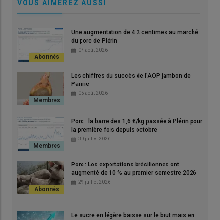
VOUS AIMEREZ AUSSI
Lire aussi :
Porc : pourquoi l’Europe est mal placée
sur le marché mondial en 2026
Une augmentation de 4.2 centimes au marché
du porc de Plérin
07 août 2026
Quideos, un outil pour mieux
anticiper les prix agricoles
Les chiffres du succès de l’AOP jambon de
Parme
06 août 2026
Créée par
Mikaël Delmas et Gaël Pagès
, la
société Quideos
a été lancée en janvier 2026. Elle est née du constat que de
nombreuses filières agricoles restent sans outils de protection
Porc : la barre des 1,6 €/kg passée à Plérin pour
face aux fluctuations brutales des prix. Là où des
marchés à
la première fois depuis octobre
30 juillet 2026
terme existent pour le blé, le maïs ou le soja,
la majorité des
productions agricoles sont exposées à une forte instabilité
économique.
Porc : Les exportations brésiliennes ont
augmenté de 10 % au premier semestre 2026
Quideos s’inspire du système des
29 juillet 2026
assurances
Le principe repose sur des produits de
couverture financière
Le sucre en légère baisse sur le brut mais en