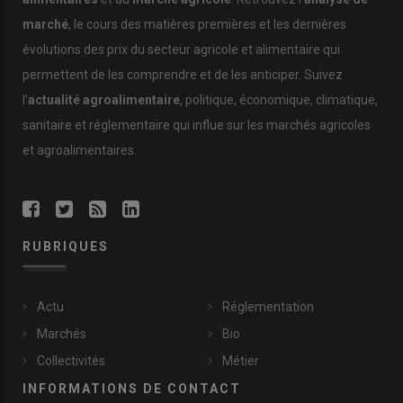
Des perspectives d’expansion à l’échelle
européenne
marché
, le cours des matières premières et les dernières
évolutions des prix du secteur agricole et alimentaire qui
Au-delà du marché français, Quideos prépare son expansion
permettent de les comprendre et de les anticiper. Suivez
européenne. L’entreprise travaille à l’activation du passeport
européen, un dispositif réglementaire permettant, après
l'
actualité agroalimentaire
, politique, économique, climatique,
validation des autorités de supervision des différents pays, de
sanitaire et réglementaire qui influe sur les marchés agricoles
proposer ses solutions, uniques en Europe, dans l’ensemble de
et agroalimentaires.
l’UE.
Lire aussi :
Antibiotiques : Le Brésil pourra-t-il
continuer d’exporter sa viande et volaille vers l’UE
RUBRIQUES
?
Actu
Réglementation
Marchés
Bio
Collectivités
Métier
INFORMATIONS DE CONTACT