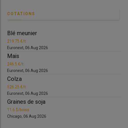
COTATIONS
Blé meunier
Bl
219.75 €/t
219
Euronext, 06 Aug 2026
Eur
Maïs
Ma
246.5 €/t
246
Euronext, 06 Aug 2026
Eur
Colza
Co
526.25 €/t
526
Euronext, 06 Aug 2026
Eur
Graines de soja
Gr
11.6 $/boiss.
11.6
Chicago, 06 Aug 2026
Chi