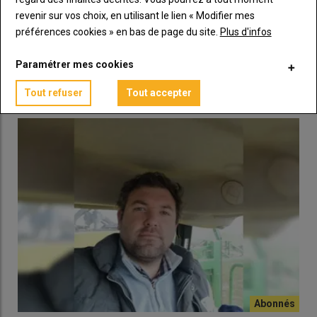
revenir sur vos choix, en utilisant le lien « Modifier mes
Pulvérisateur : les 3 conseils à retenir pour bien
préférences cookies » en bas de page du site.
Plus d'infos
hiverner son matériel
21 novembre 2025
Paramétrer mes cookies
L’hiver est arrivé et il faut penser à protéger son pulvérisateur.
Nettoyage, contrôle des composants…
Tout refuser
Tout accepter