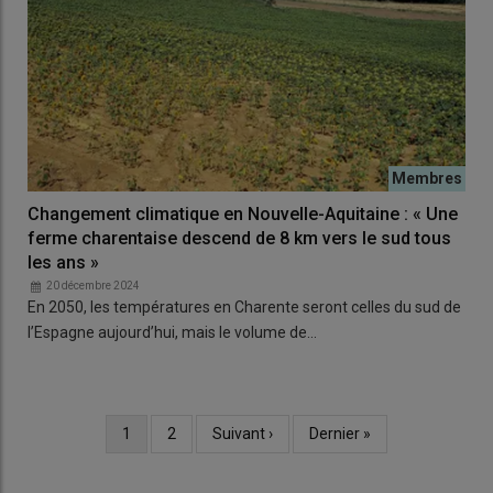
Changement climatique en Nouvelle-Aquitaine : « Une
ferme charentaise descend de 8 km vers le sud tous
les ans »
20 décembre 2024
En 2050, les températures en Charente seront celles du sud de
l’Espagne aujourd’hui, mais le volume de…
Page
1
Page
2
Page
Suivant ›
Dernière
Dernier »
Pagination
courante
suivante
page