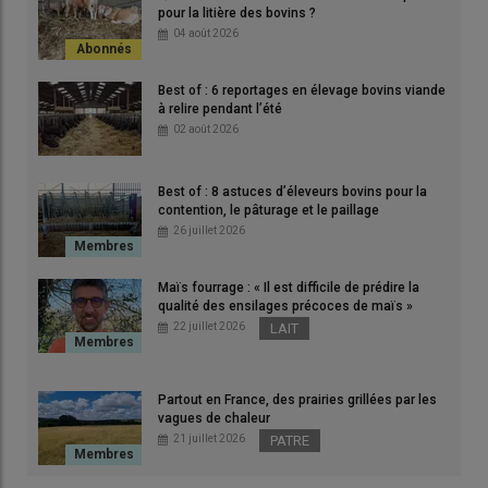
Christophe Fourrier. « L’éolienne a permis d’améliorer
pour la litière des bovins ?
l’abreuvement des génisses. »
04 août 2026
© V. Bargain
Best of : 6 reportages en élevage bovins viande
à relire pendant l’été
02 août 2026
Best of : 8 astuces d’éleveurs bovins pour la
contention, le pâturage et le paillage
26 juillet 2026
rs
Les
gel 
Maïs fourrage : « Il est difficile de prédire la
qualité des ensilages précoces de maïs »
© V
22 juillet 2026
LAIT
« L’été, le besoin en eau pour l’abreuvement de nos vaches est de
25 m³/jour,
estime Christophe Fourrier, un des trois associés du
Partout en France, des prairies grillées par les
Gaec du Grand-Bray, à Thorigné-d’Anjou, en Maine-et-Loire.
vagues de chaleur
21 juillet 2026
PATRE
Comme nous privilégions le pâturage et que nous voulons limiter
le transport de l’eau, disposer de points d’eau de qualité sur les