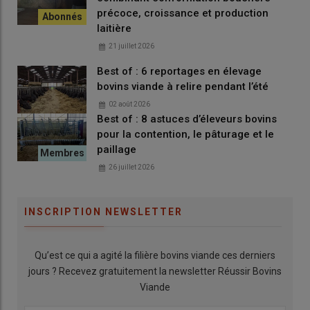
précoce, croissance et production
laitière
Lire aussi
:
Abreuvement des bovins : « Des
21 juillet 2026
captages de sources dans toutes les pâtures »
Best of : 6 reportages en élevage
bovins viande à relire pendant l’été
02 août 2026
Depuis, les éleveurs sont plutôt satisfaits de leur équipement.
Best of : 8 astuces d’éleveurs bovins
« L’éolienne fonctionne parfaitement quand il y a du vent, même
pour la contention, le pâturage et le
si une structure de 8 mètres de haut aurait peut-être été plus
paillage
adaptée. »
Le débit du puits est également un peu limitant.
« Il
26 juillet 2026
fournit moins de 3 m³/jour, ce qui est un peu juste pour nos
besoins. Et en 2022, pour la première fois, il a été à sec. Nous
avons dû faire deux ou trois transports d’eau à partir d’un étang,
INSCRIPTION NEWSLETTER
ce qui nous a amenés en 2023 à installer un bac supplémentaire
de 1 000 litres, pour avoir plus de réserve d’eau. »
Qu’est ce qui a agité la filière bovins viande ces derniers
jours ? Recevez gratuitement la newsletter Réussir Bovins
Chiffres clés
Viande