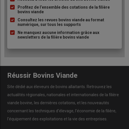
Liste
à
Profitez de l’ensemble des cotations de la filière
bovins viande
puce
Consultez les revues bovins viande au format
numérique, sur tous les supports
Ne manquez aucune information grâce aux
newsletters de la filière bovins viande
« Une éolienne de pompage peut s’installer sur tous les
puits, profonds ou non, sur un forage, une rivière, un
étang. Le débit du puits ou du forage doit être d’au moins
3-400 l/h. Il faut connaître ce débit horaire,
éventuellement en faisant un essai avec la motopompe
du tracteur. Il est essentiel aussi que l’endroit soit bien
Réussir Bovins Viande
dégagé par rapport aux vents, pas trop vallonné, sans
grandes haies, notamment pour les débits journaliers en
Site dédié aux éleveurs de bovins allaitants. Retrouvez les
été supérieurs à 3 m³/jour.
actualités régionales, nationales et internationales de la filière
viande bovine, les dernières cotations, et les nouveautés
concernant les techniques d’élevage, l’économie de la filière,
Si ces conditions sont réunies, une éolienne peut pomper
plusieurs milliers de litres par jour, à 30 mètres de
l’équipement des exploitations et la vie des entreprises.
profondeur et plus. La distribution peut se faire sur