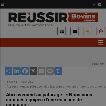
Aller
au
contenu
principal
USER
ACCOUNT
MENU
Publicité
Share
LinkedIn
Facebook
X
Email
Print
Accueil
/
Dossiers
/
Abreuvement au pâturage : des tuyaux pour sécuriser ses ressources e
Abreuvement au pâturage : « Nous nous
sommes équipés d’une éolienne de
pompage »