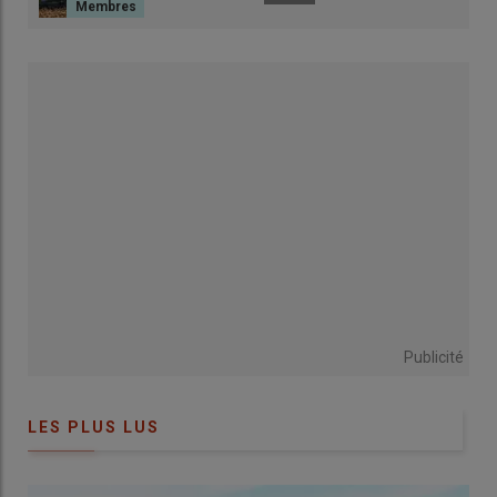
Les besoins bondissent en ration foin sous
forte chaleur
En élevage, les besoins en eau d’abreuvement augmentent
avec la teneur en matière sèche des aliments et la
température. En été, la nécessité d’affourager coïncide avec
les périodes de baisse de disponibilité en eau. Une vache qui
consomme du foin sous une météo caniculaire boit beaucoup
plus qu’aux autres périodes de l’année. On manque encore
d’ailleurs de références précises sur ce point, qui fait partie des
attendus du programme
Cerc’Eau
en région Auvergne Rhône-
Alpes (finalisé pour son second volet en 2024).
Publicité
Lire aussi :
Cinq grands principes à respecter pour
l’abreuvement des bovins au pâturage
LES PLUS LUS
Depuis déjà plusieurs années, la recherche de l’autonomie en