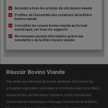
gestion collective et devrait être apprécié. »
Accédez à tous les articles du site bovins viande
(1) Abreuvement : solutions et ressources en élevage face au
Liste
changement climatique, disponible gratuitement en
à
Profitez de l’ensemble des cotations de la filière
téléchargement sur le site de la chambre d’agriculture
bovins viande
Bourgogne Franche-Comté.
puce
Consultez les revues bovins viande au format
numérique, sur tous les supports
Lire aussi :
L’eau du toit pour abreuver les animaux
Ne manquez aucune information grâce aux
newsletters de la filière bovins viande
Lire aussi :
Des salers abreuvées avec l’eau
collectée des toitures
Réussir Bovins Viande
Site dédié aux éleveurs de bovins allaitants. Retrouvez les
Éviter le sous-abreuvement des
actualités régionales, nationales et internationales de la filière
vaches et surveiller les fuites
viande bovine, les dernières cotations, et les nouveautés
sur le réseau d’eau
concernant les techniques d’élevage, l’économie de la filière,