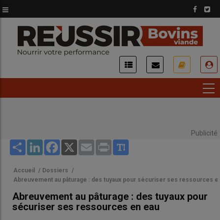
Aller
au
contenu
principal
USER
ACCOUNT
MENU
Publicité
Share
LinkedIn
Facebook
X
Email
Print
Accueil
/
Dossiers
/
Abreuvement au pâturage : des tuyaux pour sécuriser ses ressources e
Abreuvement au pâturage : des tuyaux pour
sécuriser ses ressources en eau