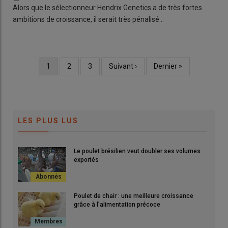
Alors que le sélectionneur Hendrix Genetics a de très fortes
ambitions de croissance, il serait très pénalisé…
Page
1
Page
2
Page
3
Page
Suivant ›
Dernière
Dernier »
Pagination
courante
suivante
page
LES PLUS LUS
Le poulet brésilien veut doubler ses volumes
exportés
Poulet de chair : une meilleure croissance
grâce à l’alimentation précoce