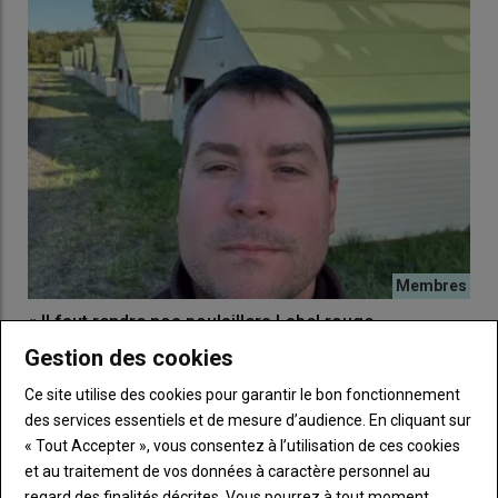
« Il faut rendre nos poulaillers Label rouge
polyvalents »
Gestion des cookies
09 juillet 2024
Jonathan Lalondrelle, éleveur et président de l’Airvol (1),
Ce site utilise des cookies pour garantir le bon fonctionnement
analyse la situation du Label rouge du Sud-Ouest…
des services essentiels et de mesure d’audience. En cliquant sur
« Tout Accepter », vous consentez à l’utilisation de ces cookies
et au traitement de vos données à caractère personnel au
regard des finalités décrites. Vous pourrez à tout moment