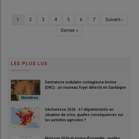
Page
1
Page
2
Page
3
Page
4
Page
5
Page
6
Page
7
Page
Suivant ›
Pagination
courante
suivante
Dernière
Dernier »
page
LES PLUS LUS
Dermatose nodulaire contagieuse bovine
(DNC) : un nouveau foyer détecté en Sardaigne
Sécheresse 2026 : 67 départements en
situation de crise, quelles conséquences sur
les activités agricoles ?
Moisson 2026 et risque d’incendie : quelles