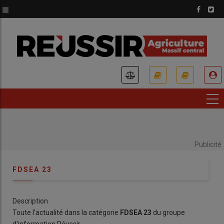
Aller
au
contenu
principal
USER
ACCOUNT
MENU
Publicité
FDSEA 23
Description
Toute l'actualité dans la catégorie
FDSEA 23
du groupe