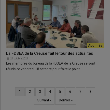
La FDSEA de la Creuse fait le tour des actualités
24 octobre 2024
Les membres du bureau de la FDSEA de la Creuse se sont
réunis ce vendredi 18 octobre pour faire le point…
Page
1
Page
2
Page
3
Page
4
Page
5
Page
6
Page
7
Page
8
Pagination
courante
Page
Suivant ›
Dernière
Dernier »
suivante
page