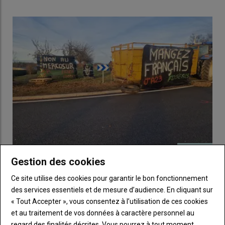
Gestion des cookies
FDSEA et JA de la Creuse contrôlent les entrées du
département
Ce site utilise des cookies pour garantir le bon fonctionnement
17 janvier 2026
des services essentiels et de mesure d’audience. En cliquant sur
« Tout Accepter », vous consentez à l’utilisation de ces cookies
et au traitement de vos données à caractère personnel au
regard des finalités décrites. Vous pourrez à tout moment