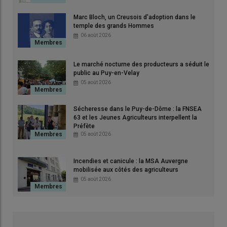
Marc Bloch, un Creusois d'adoption dans le
temple des grands Hommes
© JG
06 août 2026
Le marché nocturne des producteurs a séduit le
public au Puy-en-Velay
© J
05 août 2026
Ce
mardi 20 janvier
, une quarantaine d’agricultrices et
Sécheresse dans le Puy-de-Dôme : la FNSEA
63 et les Jeunes Agriculteurs interpellent la
d’agriculteurs creusois était présent à
Strasbourg
pour
Préfète
rejoindre
la mobilisation
devant le
Parlement européen
.
05 août 2026
Objectif : faire basculer les votes des eurodéputés en faveur
d’une saisine de la
Cour de Justice de l’Union européenne
Incendies et canicule : la MSA Auvergne
(CJUE) concernant l’accord de libre-échange entre l’Union
mobilisée aux côtés des agriculteurs
européenne et le
Mercosur
.
05 août 2026
Pour être au rendez-vous, la
FDSEA de la Creuse
avait
organisé un bus au départ de Guéret. Une cinquantaine
d’agriculteurs de la région ont ainsi pris la route dans la nuit