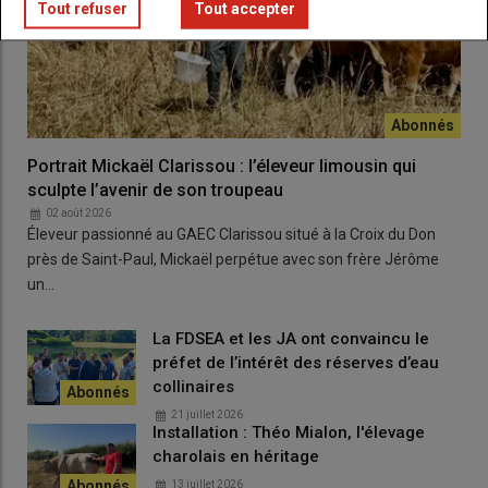
Tout refuser
Tout accepter
clairement : la mobilisation se poursuivra aussi longtemps que
nécessaire pour défendre l’agriculture, les revenus des
agriculteurs et la souveraineté alimentaire.
Portrait Mickaël Clarissou : l’éleveur limousin qui
sculpte l’avenir de son troupeau
02 août 2026
Éleveur passionné au GAEC Clarissou situé à la Croix du Don
près de Saint-Paul, Mickaël perpétue avec son frère Jérôme
un…
La FDSEA et les JA ont convaincu le
préfet de l’intérêt des réserves d’eau
collinaires
21 juillet 2026
Installation : Théo Mialon, l'élevage
charolais en héritage
13 juillet 2026