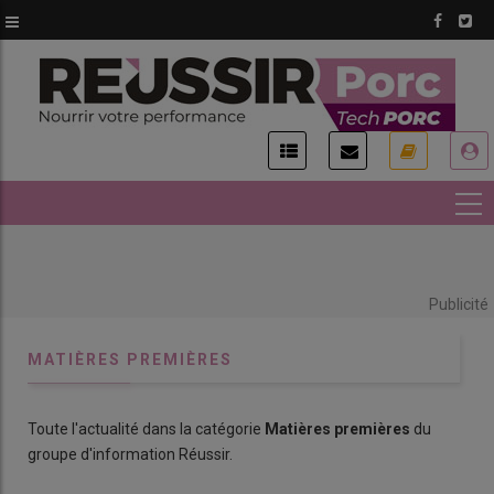
Aller
au
contenu
principal
USER
ACCOUNT
MENU
Publicité
MATIÈRES PREMIÈRES
Toute l'actualité dans la catégorie
Matières premières
du
groupe d'information Réussir.