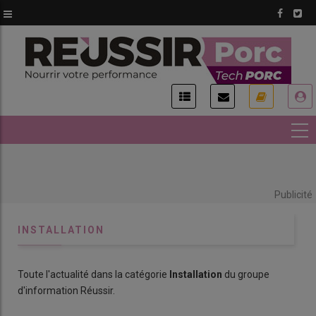
Aller
au
contenu
principal
USER
ACCOUNT
MENU
Publicité
INSTALLATION
Toute l'actualité dans la catégorie
Installation
du groupe
d'information Réussir.