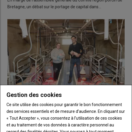
En marge de l’assemblée générale du Comité région porcin de
Bretagne, un débat sur le portage de capital dans…
Gestion des cookies
Ce site utilise des cookies pour garantir le bon fonctionnement
« Je cherche à optimiser toutes mes ressources pour
des services essentiels et de mesure d’audience. En cliquant sur
mon élevage naisseur engraisseur de 145 truies»
« Tout Accepter », vous consentez à l’utilisation de ces cookies
21 juin 2024
Boris Mousset s’est installé en 2015 sur l’exploitation familiale
et au traitement de vos données à caractère personnel au
de 145 truies naisseur-engraisseur. L’…
regard des finalités décrites. Vous pourrez à tout moment