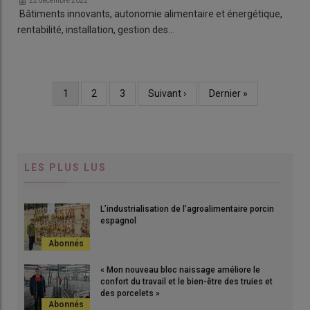
22 décembre 2022
Bâtiments innovants, autonomie alimentaire et énergétique,
rentabilité, installation, gestion des…
Page
1
Page
2
Page
3
Page
Suivant ›
Dernière
Dernier »
Pagination
courante
suivante
page
LES PLUS LUS
L’industrialisation de l’agroalimentaire porcin
espagnol
« Mon nouveau bloc naissage améliore le
confort du travail et le bien-être des truies et
des porcelets »