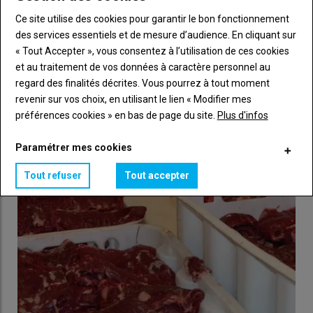
Ce site utilise des cookies pour garantir le bon fonctionnement
des services essentiels et de mesure d’audience. En cliquant sur
« Tout Accepter », vous consentez à l’utilisation de ces cookies
et au traitement de vos données à caractère personnel au
regard des finalités décrites. Vous pourrez à tout moment
Poulet : 72 % des approvisionnements de McDonald's
revenir sur vos choix, en utilisant le lien « Modifier mes
couverts par un contrat avec LDC et ses partenaires
préférences cookies » en bas de page du site.
Plus d'infos
28 juillet 2026
La chaîne de restauration rapide McDonald’s France a signé,
Paramétrer mes cookies
vendredi 17 juillet, le nouveau contrat de fourniture de
viandes…
Tout refuser
Tout accepter