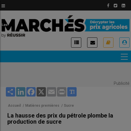
Aller
au
contenu
principal
USER
ACCOUNT
MENU
Publicité
Share
LinkedIn
Facebook
X
Email
Print
Accueil
/
Matières premières
/
Sucre
La hausse des prix du pétrole plombe la
production de sucre