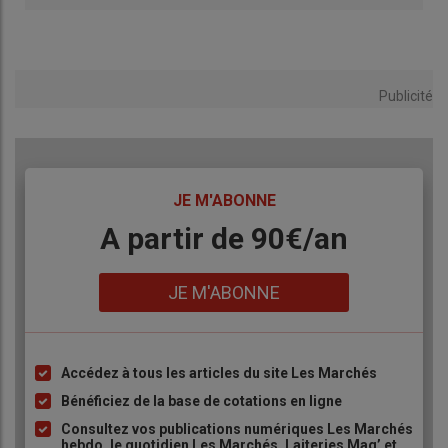
Publicité
TITRE
JE M'ABONNE
Body
A partir de 90€/an
Lien
JE M'ABONNE
Accédez à tous les articles du site Les Marchés
Liste
à
Bénéficiez de la base de cotations en ligne
puce
Consultez vos publications numériques Les Marchés
hebdo, le quotidien Les Marchés, Laiteries Mag’ et