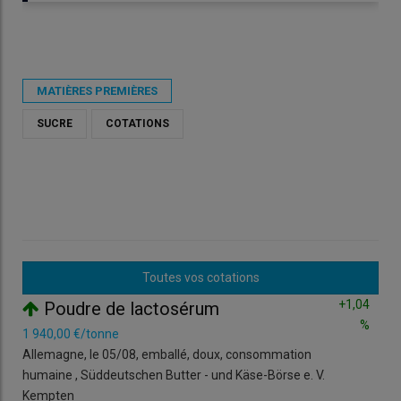
Publié le
mar 07/07/2026 - 14:47
- Par
Rédaction Réussir
MATIÈRES PREMIÈRES
SUCRE
COTATIONS
Toutes vos cotations
=
+1,04
Poudre de lactosérum
%
1 940,00 €/tonne
1,89
Allemagne, le 05/08, emballé, doux, consommation
Fran
humaine , Süddeutschen Butter - und Käse-Börse e. V.
litr
Kempten
=