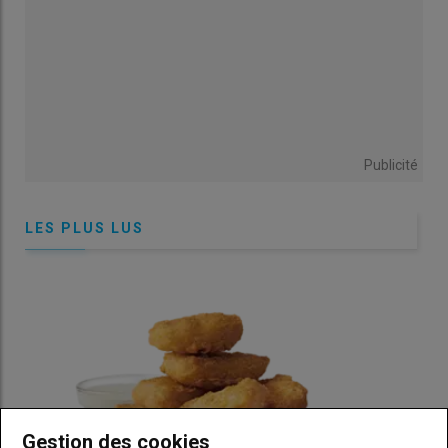
que d’autres années.
Cet article a été écrit par les journalistes spécialisés de
La Dépêche-Le Petit Meunier
, qui accompagne depuis
1938 les opérateurs du commerce des grains.
Publicité
LES PLUS LUS
Gestion des cookies