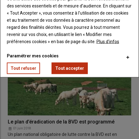
des services essentiels et de mesure d’audience. En cliquant sur
Ceva lance une grande enquête sur la BVD
« Tout Accepter », vous consentez à l’utilisation de ces cookies
29 janvier 2019
et au traitement de vos données à caractère personnel au
regard des finalités décrites. Vous pourrez à tout moment
revenir sur vos choix, en utilisant le lien « Modifier mes
préférences cookies » en bas de page du site.
Plus d'infos
Paramétrer mes cookies
Tout refuser
Tout accepter
Le plan d’éradication de la BVD est programmé
01 juin 2018
Un plan national obligatoire de lutte contre la BVD est en