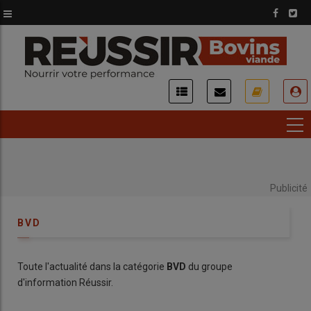
Aller
au
contenu
principal
USER
ACCOUNT
MENU
Publicité
BVD
Toute l'actualité dans la catégorie
BVD
du groupe
d'information Réussir.