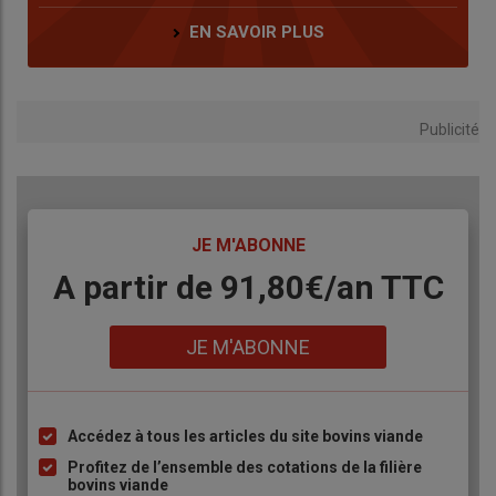
EN SAVOIR PLUS
Publicité
TITRE
JE M'ABONNE
Body
A partir de 91,80€/an​ TTC
Lien
JE M'ABONNE
Accédez à tous les articles du site bovins viande
Liste
à
Profitez de l’ensemble des cotations de la filière
bovins viande
puce